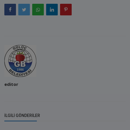
editor
İLGILI GÖNDERILER