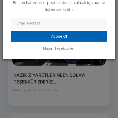
En son haberleri e-posta kutunuza almak için abone
listemize katılın
Abone Ol
Hayır, teşekkürler
NAZİK ZİYARETLERİNDEN DOLAYI
TEŞEKKÜR EDERİZ...
editor
Nisan 22, 2025
0