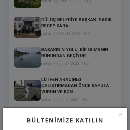
editor
Eylül 25, 2022
0
GÜLÜÇ BELEDİYE BAŞKANI SADIK
RECEP KARA
editor
Feb 13, 2025
0
BAŞARININ YOLU, BİR OLMANIN
RUHUNDAN GEÇİYOR
editor
Jun 27, 2023
0
LÜTFEN ARACINIZI
ÇALIŞTIRMADAN ÖNCE KAPUTA
VURUN VE KON...
editor
Jan 10, 2024
0
BÜLTENIMIZE KATILIN
SEÇIMLERIMIZ