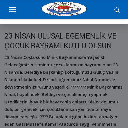
23 NİSAN ULUSAL EGEMENLİK VE
Ana Sayfa
ÇOCUK BAYRAMI KUTLU OLSUN
projelerimiz
23 Nisan Coşkusunu Minik Başkanımızla Yaşadık!
Geleceğimizin teminatı çocuklarımızın bayramı olan 23
Başkan
Nisan’da, Belediye Başkanlığı koltuğumuzu Gülüç Vesile
Dikmen İlkokulu 4-D sınıfı öğrencimiz Nihal Dönmez’e
Yönetim
devretmenin gururunu yaşadık. ???????? Minik Başkanımız
Hizmetler
Nihal, hayalindeki Beldeyi ve çocuklar için yapmak
istediklerini büyük bir heyecanla anlattı. Bizler de umut
Duyurular
dolu bir gelecek için çocuklarımızın yanında olmaya
devam edeceğiz. ???? Bu anlamlı günü bizlere armağan
Etkinlikler
eden Gazi Mustafa Kemal Atatürk’ü saygı ve minnetle