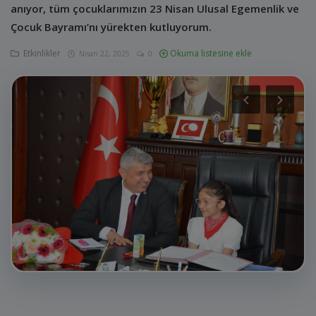
E-Belediye
anıyor, tüm çocuklarımızın 23 Nisan Ulusal Egemenlik ve
Çocuk Bayramı’nı yürekten kutluyorum.
İletişim
Etkinlikler
Okuma listesine ekle
Nisan 22, 2025
0
Giriş
Kayıt