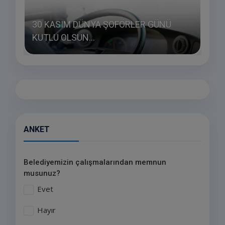
30 KASIM DÜNYA ŞOFÖRLER GÜNÜ
LSUN
KUTLU OLSUN...
HAY
ANKET
Belediyemizin çalışmalarından memnun
musunuz?
Evet
Hayır