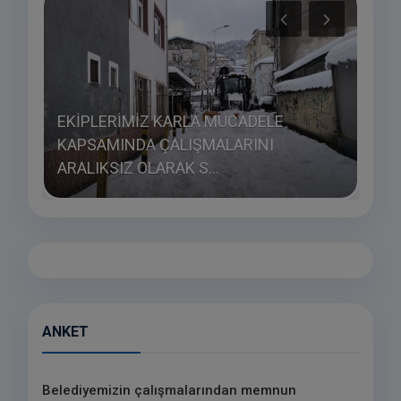
EKİPLERİMİZ KARLA MÜCADELE
KAPSAMINDA ÇALIŞMALARINI
ARALIKSIZ OLARAK S...
KAL
ANKET
Belediyemizin çalışmalarından memnun