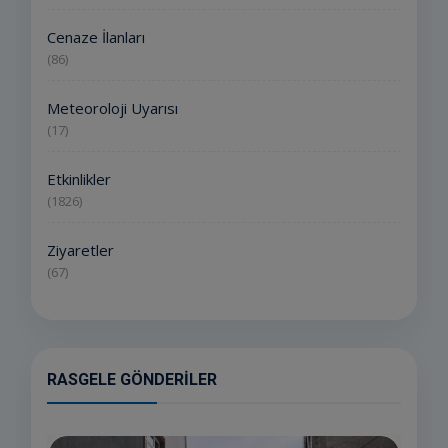
Cenaze İlanları
(86)
Meteoroloji Uyarısı
(17)
Etkinlikler
(1826)
Ziyaretler
(67)
RASGELE GÖNDERILER