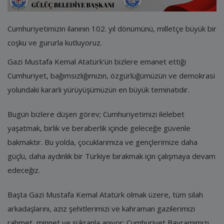
E-Belediye
İletişim
Cumhuriyetimizin ilanının 102. yıl dönümünü, milletçe büyük bir
coşku ve gururla kutluyoruz.
Giriş
Gazi Mustafa Kemal Atatürk’ün bizlere emanet ettiği
Kayıt
Cumhuriyet, bağımsızlığımızın, özgürlüğümüzün ve demokrasi
yolundaki kararlı yürüyüşümüzün en büyük teminatıdır.
Bugün bizlere düşen görev; Cumhuriyetimizi ilelebet
yaşatmak, birlik ve beraberlik içinde geleceğe güvenle
bakmaktır. Bu yolda, çocuklarımıza ve gençlerimize daha
güçlü, daha aydınlık bir Türkiye bırakmak için çalışmaya devam
edeceğiz.
Başta Gazi Mustafa Kemal Atatürk olmak üzere, tüm silah
arkadaşlarını, aziz şehitlerimizi ve kahraman gazilerimizi
rahmet, minnet ve şükranla anıyor; Cumhuriyet Bayramımızı