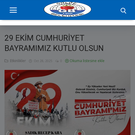
29 EKİM CUMHURİYET
Ana Sayfa
BAYRAMIMIZ KUTLU OLSUN
projelerimiz
Etkinlikler
Okuma listesine ekle
Oct 28, 2025
0
Başkan
Yönetim
Hizmetler
Duyurular
Etkinlikler