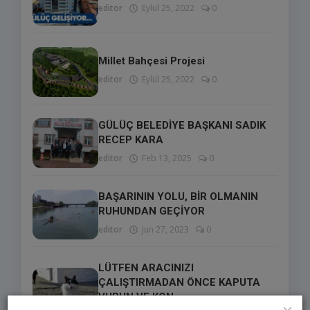
editor
Eylül 25, 2022
0
Millet Bahçesi Projesi
editor
Eylül 25, 2022
0
GÜLÜÇ BELEDİYE BAŞKANI SADIK
RECEP KARA
editor
Feb 13, 2025
0
BAŞARININ YOLU, BİR OLMANIN
RUHUNDAN GEÇİYOR
editor
Jun 27, 2023
0
LÜTFEN ARACINIZI
ÇALIŞTIRMADAN ÖNCE KAPUTA
VURUN VE KON...