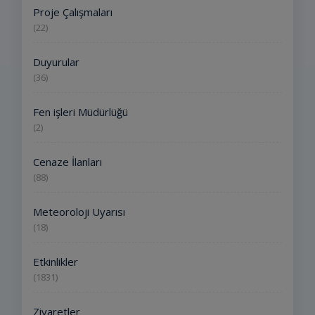
Proje Çalışmaları
(22)
Duyurular
(36)
Fen işleri Müdürlüğü
(2)
Cenaze İlanları
(88)
Meteoroloji Uyarısı
(18)
Etkinlikler
(1831)
Ziyaretler