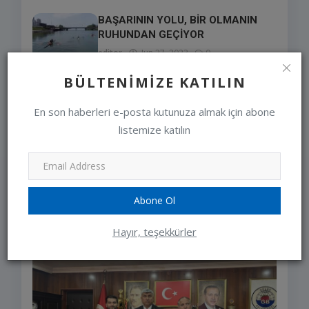
BAŞARININ YOLU, BİR OLMANIN
RUHUNDAN GEÇİYOR
editor
Jun 27, 2023
0
BÜLTENIMIZE KATILIN
LÜTFEN ARACINIZI
ÇALIŞTIRMADAN ÖNCE KAPUTA
En son haberleri e-posta kutunuza almak için abone
VURUN VE KON...
listemize katılın
editor
Jan 10, 2024
0
Abone Ol
SEÇIMLERIMIZ
Hayır, teşekkürler