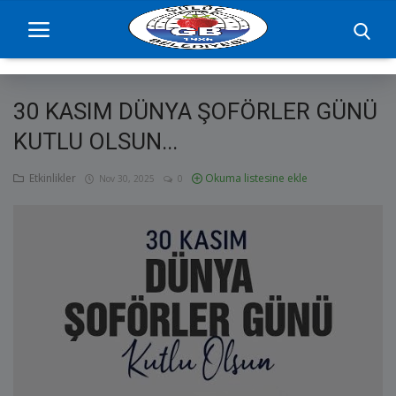
30 KASIM DÜNYA ŞOFÖRLER GÜNÜ
Ana Sayfa
KUTLU OLSUN...
projelerimiz
Etkinlikler
Okuma listesine ekle
Nov 30, 2025
0
Başkan
Yönetim
Hizmetler
Duyurular
Etkinlikler