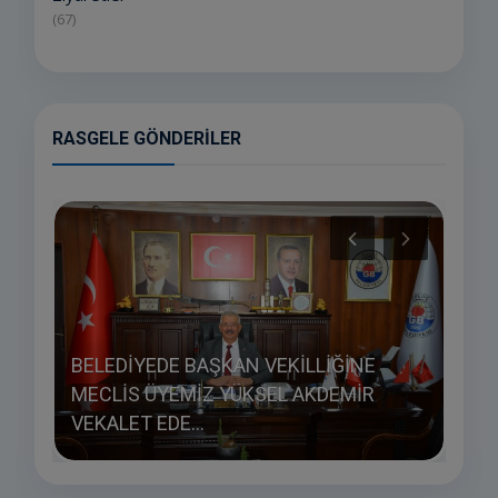
(67)
RASGELE GÖNDERILER
BELEDİYEDE BAŞKAN VEKİLLİĞİNE
LI
MECLİS ÜYEMİZ YÜKSEL AKDEMİR
MİL
VEKALET EDE...
ARA