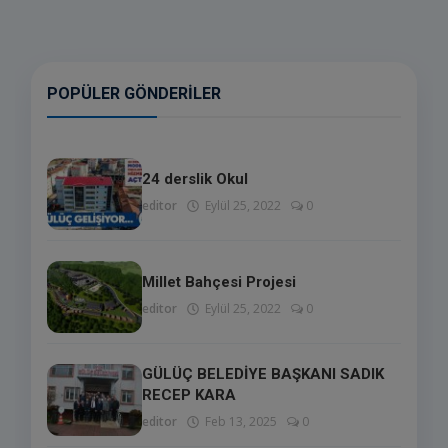
POPÜLER GÖNDERILER
24 derslik Okul
editor
Eylül 25, 2022
0
Millet Bahçesi Projesi
editor
Eylül 25, 2022
0
GÜLÜÇ BELEDİYE BAŞKANI SADIK
RECEP KARA
editor
Feb 13, 2025
0