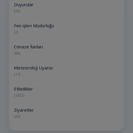
Duyurular
(35)
Fen işleri Müdürlüğü
(2)
Cenaze İlanları
(86)
Meteoroloji Uyarısı
(17)
Etkinlikler
(1822)
Ziyaretler
(67)