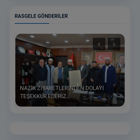
RASGELE GÖNDERILER
NAZİK ZİYARETLERİNDEN DOLAYI
GEN
TEŞEKKÜR EDERİZ...
MUT