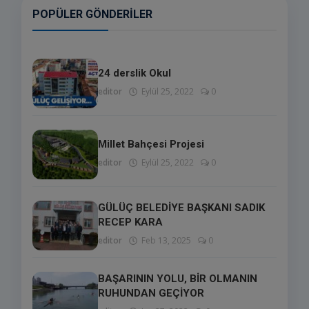
POPÜLER GÖNDERILER
24 derslik Okul
editor
Eylül 25, 2022
0
Millet Bahçesi Projesi
editor
Eylül 25, 2022
0
GÜLÜÇ BELEDİYE BAŞKANI SADIK
RECEP KARA
editor
Feb 13, 2025
0
BAŞARININ YOLU, BİR OLMANIN
RUHUNDAN GEÇİYOR