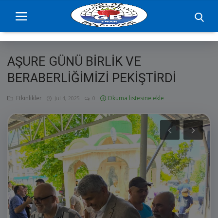
AŞURE GÜNÜ BİRLİK VE
Ana Sayfa
BERABERLİĞİMİZİ PEKİŞTİRDİ
projelerimiz
Etkinlikler
Okuma listesine ekle
Jul 4, 2025
0
Başkan
Yönetim
Hizmetler
Duyurular
Etkinlikler