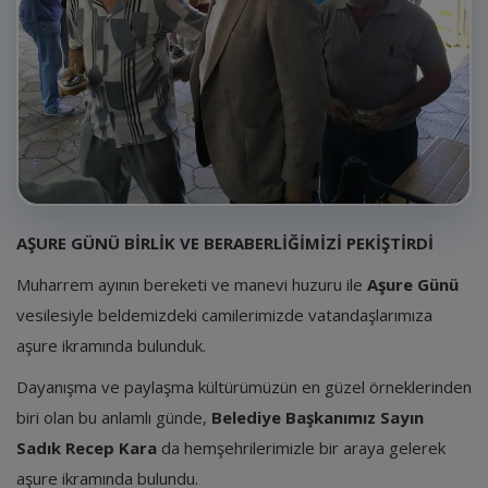
E-Belediye
İletişim
Giriş
Kayıt
AŞURE GÜNÜ BİRLİK VE BERABERLİĞİMİZİ PEKİŞTİRDİ
Muharrem ayının bereketi ve manevi huzuru ile
Aşure Günü
vesilesiyle beldemizdeki camilerimizde vatandaşlarımıza
aşure ikramında bulunduk.
Dayanışma ve paylaşma kültürümüzün en güzel örneklerinden
biri olan bu anlamlı günde,
Belediye Başkanımız Sayın
Sadık Recep Kara
da hemşehrilerimizle bir araya gelerek
aşure ikramında bulundu.