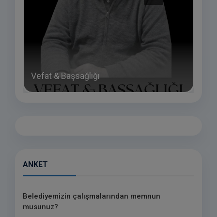
NAZ
Vefat & Başsağlığı
TEŞ
ANKET
Belediyemizin çalışmalarından memnun
musunuz?