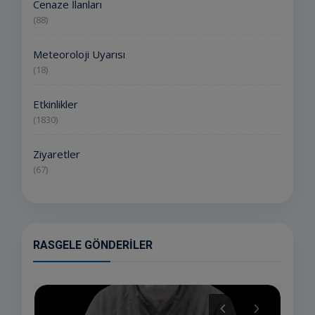
Cenaze İlanları
(88)
Meteoroloji Uyarısı
(18)
Etkinlikler
(1830)
Ziyaretler
(67)
RASGELE GÖNDERILER