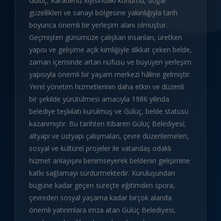
Gülüç, Karadeniz kıyısındaki konumu, doğal
güzellikleri ve sanayi bölgesine yakınlığıyla tarih
boyunca önemli bir yerleşim alanı olmuştur.
Geçmişten günümüze çalışkan insanları, üretken
yapısı ve gelişime açık kimliğiyle dikkat çeken belde,
zaman içerisinde artan nüfusu ve büyüyen yerleşim
yapısıyla önemli bir yaşam merkezi hâline gelmiştir.
Yerel yönetim hizmetlerinin daha etkin ve düzenli
bir şekilde yürütülmesi amacıyla 1986 yılında
belediye teşkilatı kurulmuş ve Gülüç, belde statüsü
kazanmıştır. Bu tarihten itibaren Gülüç Belediyesi;
altyapı ve üstyapı çalışmaları, çevre düzenlemeleri,
sosyal ve kültürel projeler ile vatandaş odaklı
hizmet anlayışını benimseyerek beldenin gelişimine
katkı sağlamayı sürdürmektedir. Kuruluşundan
bugüne kadar geçen süreçte eğitimden spora,
çevreden sosyal yaşama kadar birçok alanda
önemli yatırımlara imza atan Gülüç Belediyesi,