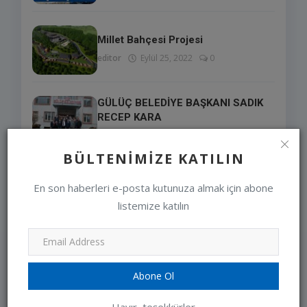
Millet Bahçesi Projesi
editor
Eylül 25, 2022
0
GÜLÜÇ BELEDİYE BAŞKANI SADIK
RECEP KARA
editor
Feb 13, 2025
0
BÜLTENIMIZE KATILIN
BAŞARININ YOLU, BİR OLMANIN
En son haberleri e-posta kutunuza almak için abone
RUHUNDAN GEÇİYOR
listemize katılın
editor
Jun 27, 2023
0
LÜTFEN ARACINIZI
ÇALIŞTIRMADAN ÖNCE KAPUTA
VURUN VE KON...
Abone Ol
editor
Jan 10, 2024
0