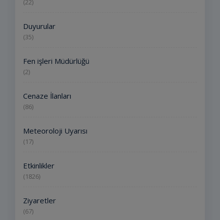
(22)
Duyurular
(35)
Fen işleri Müdürlüğü
(2)
Cenaze İlanları
(86)
Meteoroloji Uyarısı
(17)
Etkinlikler
(1826)
Ziyaretler
(67)