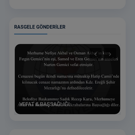
RASGELE GÖNDERILER
KER
..
VEFAT & BAŞSAĞLIĞI
SAĞL