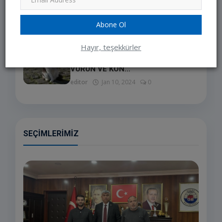
RUHUNDAN GEÇİYOR
editor
Jun 27, 2023
0
Abone Ol
Hayır, teşekkürler
LÜTFEN ARACINIZI
ÇALIŞTIRMADAN ÖNCE KAPUTA
VURUN VE KON...
editor
Jan 10, 2024
0
SEÇIMLERIMIZ