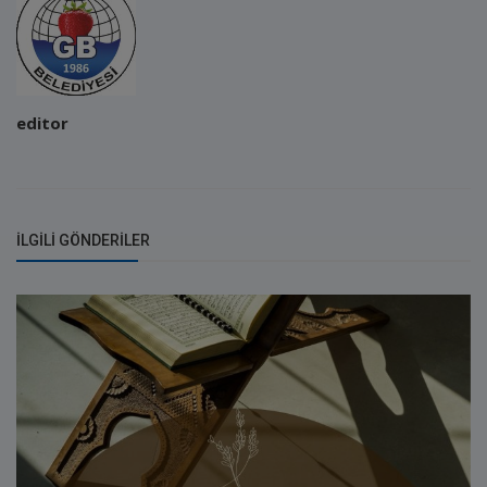
editor
İLGILI GÖNDERILER