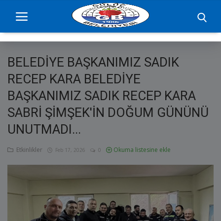
BELEDİYE BAŞKANIMIZ SADIK
Ana Sayfa
RECEP KARA BELEDİYE
BAŞKANIMIZ SADIK RECEP KARA
projelerimiz
SABRİ ŞİMŞEK'İN DOĞUM GÜNÜNÜ
Başkan
UNUTMADI...
Yönetim
Etkinlikler
Okuma listesine ekle
Feb 17, 2026
0
Hizmetler
Duyurular
Etkinlikler