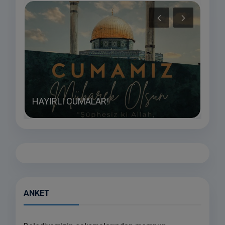
MEZ
HAYIRLI CUMALAR!
SAĞL
ANKET