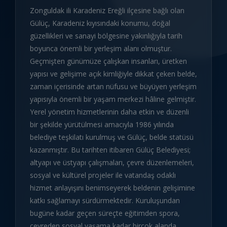
Zonguldak ili Karadeniz Ereğli ilçesine bağlı olan
Gülüç, Karadeniz kıyısındaki konumu, doğal
güzellikleri ve sanayi bölgesine yakınlığıyla tarih
boyunca önemli bir yerleşim alanı olmuştur.
Geçmişten günümüze çalışkan insanları, üretken
yapısı ve gelişime açık kimliğiyle dikkat çeken belde,
zaman içerisinde artan nüfusu ve büyüyen yerleşim
yapısıyla önemli bir yaşam merkezi hâline gelmiştir.
Yerel yönetim hizmetlerinin daha etkin ve düzenli
bir şekilde yürütülmesi amacıyla 1986 yılında
belediye teşkilatı kurulmuş ve Gülüç, belde statüsü
kazanmıştır. Bu tarihten itibaren Gülüç Belediyesi;
altyapı ve üstyapı çalışmaları, çevre düzenlemeleri,
sosyal ve kültürel projeler ile vatandaş odaklı
hizmet anlayışını benimseyerek beldenin gelişimine
katkı sağlamayı sürdürmektedir. Kuruluşundan
bugüne kadar geçen süreçte eğitimden spora,
çevreden sosyal yaşama kadar birçok alanda