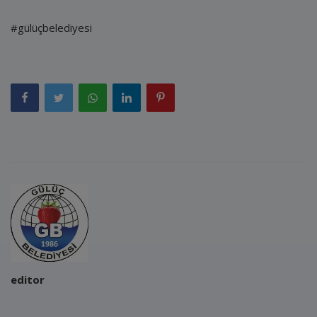
#gülüçbelediyesi
editor