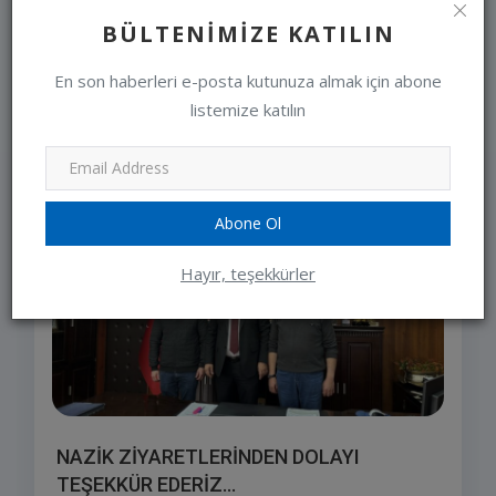
editor
Jan 10, 2024
0
BÜLTENIMIZE KATILIN
En son haberleri e-posta kutunuza almak için abone
listemize katılın
SEÇIMLERIMIZ
Abone Ol
Hayır, teşekkürler
NAZİK ZİYARETLERİNDEN DOLAYI
TEŞEKKÜR EDERİZ...