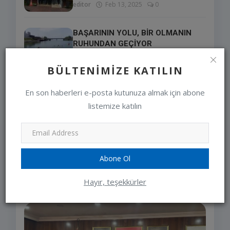
editor
Feb 13, 2025
0
BAŞARININ YOLU, BİR OLMANIN
RUHUNDAN GEÇİYOR
editor
Jun 27, 2023
0
BÜLTENIMIZE KATILIN
LÜTFEN ARACINIZI
En son haberleri e-posta kutunuza almak için abone
ÇALIŞTIRMADAN ÖNCE KAPUTA
listemize katılın
VURUN VE KON...
editor
Jan 10, 2024
0
Abone Ol
SEÇIMLERIMIZ
Hayır, teşekkürler