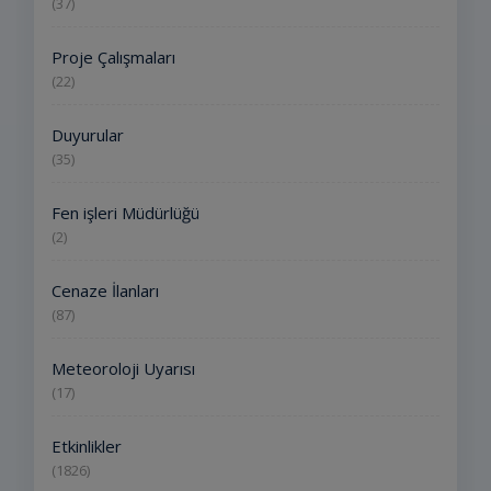
(37)
Proje Çalışmaları
(22)
Duyurular
(35)
Fen işleri Müdürlüğü
(2)
Cenaze İlanları
(87)
Meteoroloji Uyarısı
(17)
Etkinlikler
(1826)