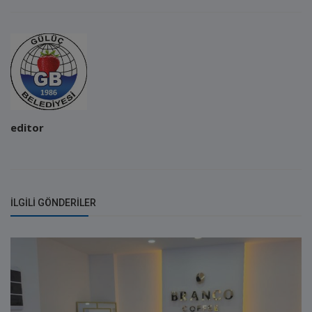
editor
İLGILI GÖNDERILER