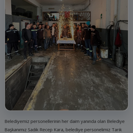
E-Belediye
İletişim
Giriş
Kayıt
Belediyemiz personellerinin her daim yanında olan Belediye
Başkanımız Sadık Recep Kara, belediye personelimiz Tarık