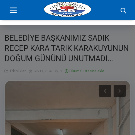
BELEDİYE BAŞKANIMIZ SADIK
Ana Sayfa
RECEP KARA TARIK KARAKUYUNUN
DOĞUM GÜNÜNÜ UNUTMADI...
projelerimiz
Başkan
Etkinlikler
Okuma listesine ekle
Feb 13, 2026
0
Yönetim
Hizmetler
Duyurular
Etkinlikler