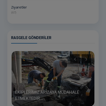
Ziyaretler
(67)
RASGELE GÖNDERILER
EKİPLERİMİZ ARIZAYA MÜDAHALE
GEN
ETMEKTEDİR...
MUT