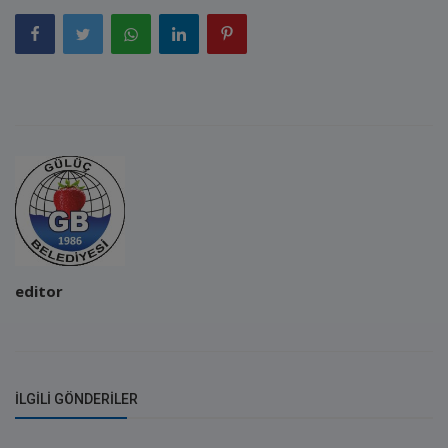
editor
İLGILI GÖNDERILER