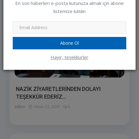
En son haberleri e-posta kutunuza almak için abone
listemize katılın
Abone Ol
Hayır, teşekkürler
NAZİK ZİYARETLERİNDEN DOLAYI
TEŞEKKÜR EDERİZ...
editor
Nisan 22, 2025
0