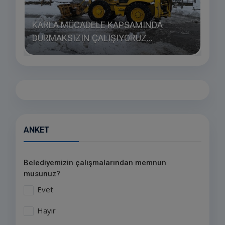
KARLA MÜCADELE KAPSAMINDA
DURMAKSIZIN ÇALIŞIYORUZ...
HAY
ANKET
Belediyemizin çalışmalarından memnun
musunuz?
Evet
Hayır