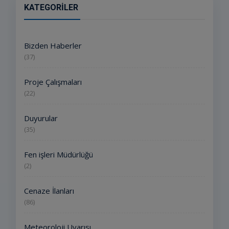
KATEGORILER
Bizden Haberler
(37)
Proje Çalışmaları
(22)
Duyurular
(35)
Fen işleri Müdürlüğü
(2)
Cenaze İlanları
(86)
Meteoroloji Uyarısı