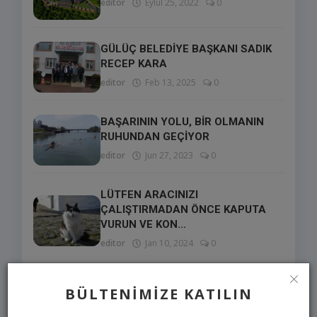
editor
Eylül 25, 2022
0
GÜLÜÇ BELEDİYE BAŞKANI SADIK
RECEP KARA
editor
Feb 13, 2025
0
BAŞARININ YOLU, BİR OLMANIN
RUHUNDAN GEÇİYOR
editor
Jun 27, 2023
0
LÜTFEN ARACINIZI
ÇALIŞTIRMADAN ÖNCE KAPUTA
VURUN VE KON...
editor
Jan 10, 2024
0
BÜLTENIMIZE KATILIN
SEÇIMLERIMIZ