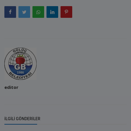
editor
İLGILI GÖNDERILER