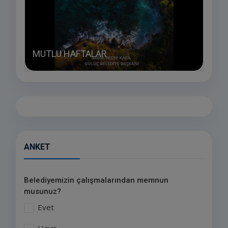
NAZ
MUTLU HAFTALAR
TEŞ
ANKET
Belediyemizin çalışmalarından memnun
musunuz?
Evet