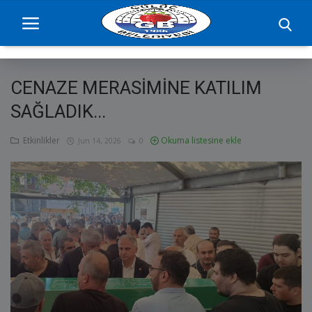
CENAZE MERASİMİNE KATILIM
Ana Sayfa
SAĞLADIK...
projelerimiz
Etkinlikler
Okuma listesine ekle
Jun 14, 2026
0
Başkan
Yönetim
Hizmetler
Duyurular
Etkinlikler