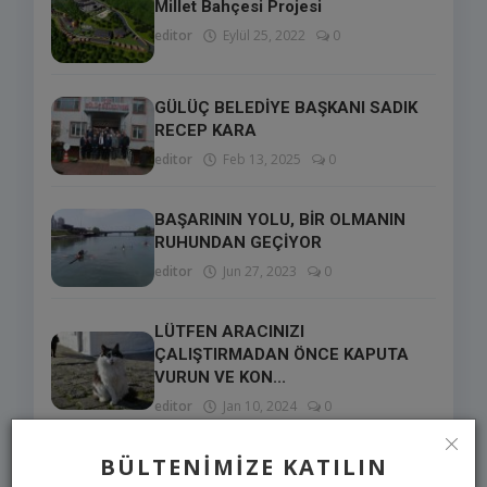
Millet Bahçesi Projesi
editor
Eylül 25, 2022
0
GÜLÜÇ BELEDİYE BAŞKANI SADIK
RECEP KARA
editor
Feb 13, 2025
0
BAŞARININ YOLU, BİR OLMANIN
RUHUNDAN GEÇİYOR
editor
Jun 27, 2023
0
LÜTFEN ARACINIZI
ÇALIŞTIRMADAN ÖNCE KAPUTA
VURUN VE KON...
editor
Jan 10, 2024
0
BÜLTENIMIZE KATILIN