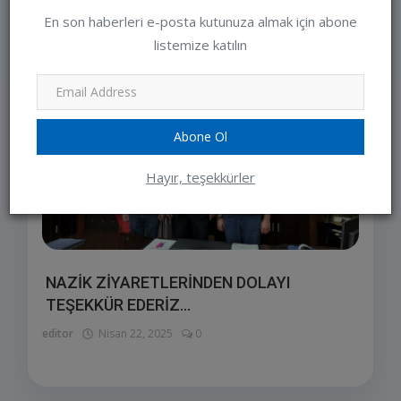
En son haberleri e-posta kutunuza almak için abone
SEÇIMLERIMIZ
listemize katılın
Abone Ol
Hayır, teşekkürler
NAZİK ZİYARETLERİNDEN DOLAYI
TEŞEKKÜR EDERİZ...
editor
Nisan 22, 2025
0