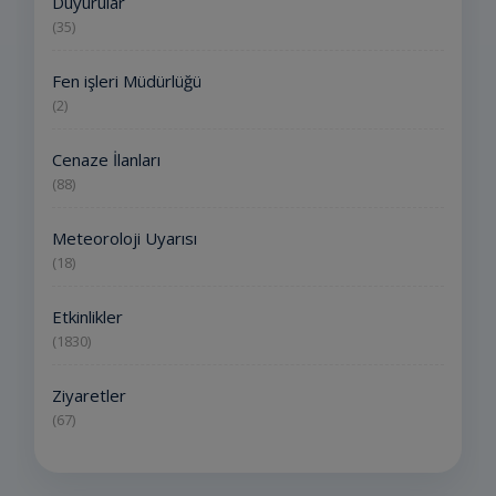
Duyurular
(35)
Fen işleri Müdürlüğü
(2)
Cenaze İlanları
(88)
Meteoroloji Uyarısı
(18)
Etkinlikler
(1830)
Ziyaretler
(67)