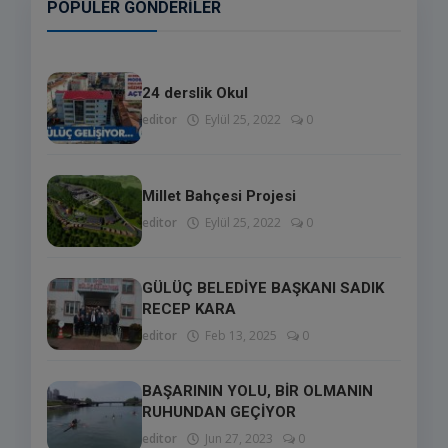
POPÜLER GÖNDERILER
24 derslik Okul
editor
Eylül 25, 2022
0
Millet Bahçesi Projesi
editor
Eylül 25, 2022
0
GÜLÜÇ BELEDİYE BAŞKANI SADIK
RECEP KARA
editor
Feb 13, 2025
0
BAŞARININ YOLU, BİR OLMANIN
RUHUNDAN GEÇİYOR
editor
Jun 27, 2023
0