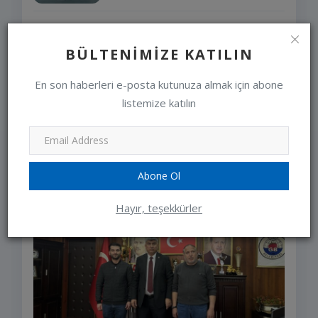
LÜTFEN ARACINIZI
ÇALIŞTIRMADAN ÖNCE KAPUTA
BÜLTENIMIZE KATILIN
VURUN VE KON...
editor
Jan 10, 2024
0
En son haberleri e-posta kutunuza almak için abone
listemize katılın
SEÇIMLERIMIZ
Abone Ol
Hayır, teşekkürler