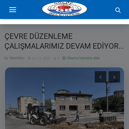
ÇEVRE DÜZENLEME
Ana Sayfa
ÇALIŞMALARIMIZ DEVAM EDİYOR...
projelerimiz
Etkinlikler
Okuma listesine ekle
Jun 23, 2025
0
Başkan
Yönetim
Hizmetler
Duyurular
Etkinlikler