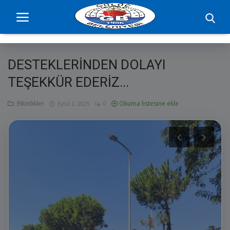
DESTEKLERİNDEN DOLAYI
Ana Sayfa
TEŞEKKÜR EDERİZ...
projelerimiz
Etkinlikler
Okuma listesine ekle
Eylül 2, 2025
0
Başkan
Yönetim
Hizmetler
Duyurular
Etkinlikler