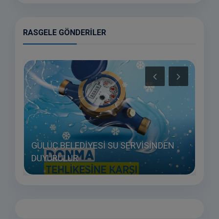
RASGELE GÖNDERILER
GÜLÜÇ BELEDİYESİ SU SERVİSİNDEN
ÇAL
DUYURULUR
EDİY