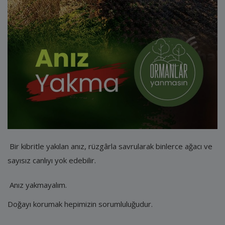
E-Belediye
İletişim
Giriş
Kayıt
Bir kibritle yakılan anız, rüzgârla savrularak binlerce ağacı ve
sayısız canlıyı yok edebilir.
Anız yakmayalım.
Doğayı korumak hepimizin sorumluluğudur.