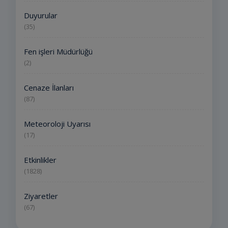
Duyurular
(35)
Fen işleri Müdürlüğü
(2)
Cenaze İlanları
(87)
Meteoroloji Uyarısı
(17)
Etkinlikler
(1828)
Ziyaretler
(67)