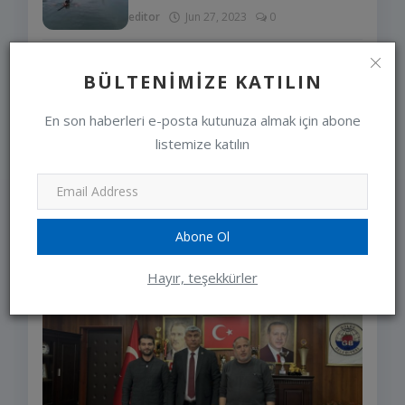
editor
Jun 27, 2023
0
LÜTFEN ARACINIZI
BÜLTENIMIZE KATILIN
ÇALIŞTIRMADAN ÖNCE KAPUTA
VURUN VE KON...
En son haberleri e-posta kutunuza almak için abone
editor
Jan 10, 2024
0
listemize katılın
SEÇIMLERIMIZ
Abone Ol
Hayır, teşekkürler