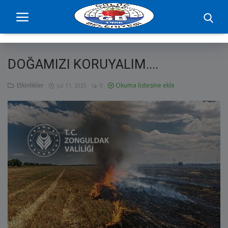
DOĞAMIZI KORUYALIM....
Ana Sayfa
Etkinlikler
Okuma listesine ekle
Jul 11, 2025
0
projelerimiz
Başkan
Yönetim
Hizmetler
Duyurular
Etkinlikler