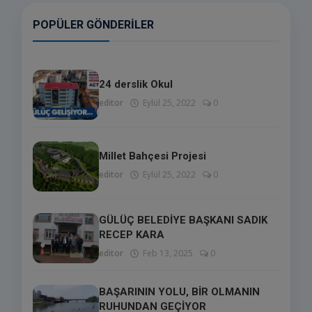
POPÜLER GÖNDERILER
24 derslik Okul
editor
Eylül 25, 2022
0
Millet Bahçesi Projesi
editor
Eylül 25, 2022
0
GÜLÜÇ BELEDİYE BAŞKANI SADIK
RECEP KARA
editor
Feb 13, 2025
0
BAŞARININ YOLU, BİR OLMANIN
RUHUNDAN GEÇİYOR