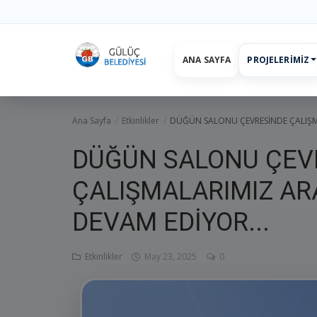
ANA SAYFA
PROJELERIMIZ
Ana Sayfa
projelerimiz
Başkan
Yönetim
Hizmetler
Duyurul
Ana Sayfa
Etkinlikler
DÜĞÜN SALONU ÇEVRESİNDE ÇALIŞMA
DÜĞÜN SALONU ÇEV
ÇALIŞMALARIMIZ AR
DEVAM EDİYOR...
Etkinlikler
May 23, 2025
0