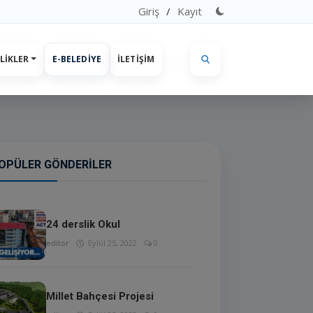
Giriş
/
Kayıt
LIKLER
E-BELEDIYE
İLETIŞIM
OPÜLER GÖNDERILER
24 derslik Okul
editor
Eylül 25, 2022
0
Millet Bahçesi Projesi