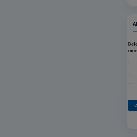
A
Bel
mus
O