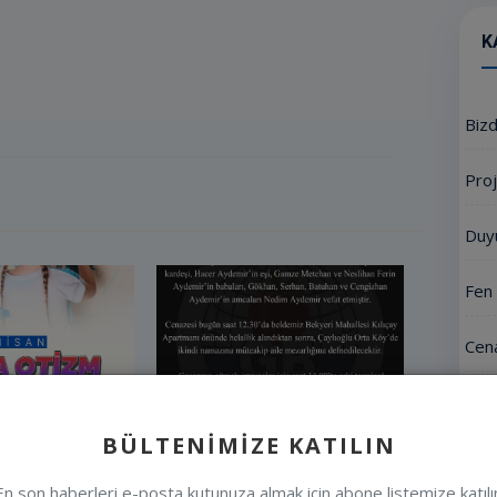
K
Biz
Proj
Duy
Fen 
Cena
Mete
BÜLTENIMIZE KATILIN
Etki
FARKINDALIK
Vefat & Başsağlığı
En son haberleri e-posta kutunuza almak için abone listemize katılı
LSUN...