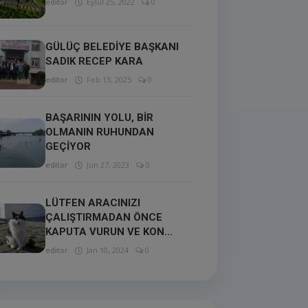
editor
Eylül 25, 2022
0
GÜLÜÇ BELEDİYE BAŞKANI
SADIK RECEP KARA
editor
Feb 13, 2025
0
BAŞARININ YOLU, BİR
OLMANIN RUHUNDAN
GEÇİYOR
editor
Jun 27, 2023
0
LÜTFEN ARACINIZI
ÇALIŞTIRMADAN ÖNCE
KAPUTA VURUN VE KON...
editor
Jan 10, 2024
0