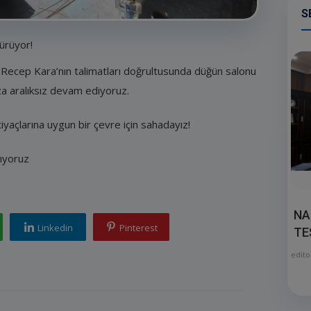
S
ürüyor!
 Recep Kara’nın talimatları doğrultusunda düğün salonu
a aralıksız devam ediyoruz.
tiyaçlarına uygun bir çevre için sahadayız!
ıyoruz
NA
Linkedin
Pinterest
TE
edito