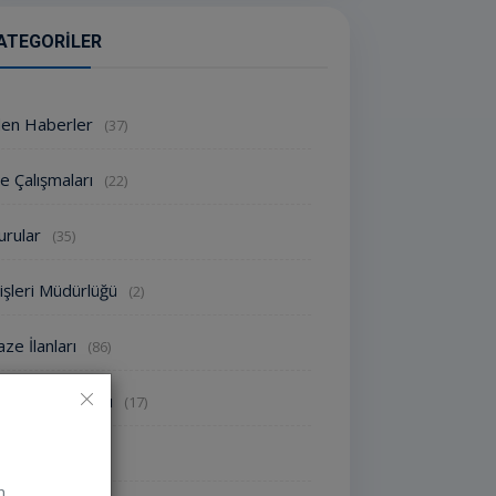
ATEGORILER
den Haberler
(37)
e Çalışmaları
(22)
urular
(35)
işleri Müdürlüğü
(2)
ze İlanları
(86)
oroloji Uyarısı
(17)
nlikler
(1822)
n