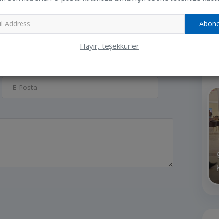
Ziya
Abone
Hayır, teşekkürler
R
E-Posta
INA KATILIM
GENÇ ÇİFTİMİZE BİR ÖMÜR
BOYU MUTLULUKLAR DİLERİZ