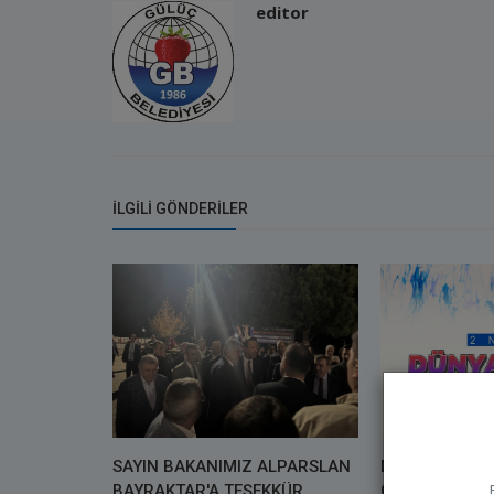
editor
İLGILI GÖNDERILER
SAYIN BAKANIMIZ ALPARSLAN
DÜNYA OTİZM 
BAYRAKTAR'A TEŞEKKÜR
GÜNÜ KUTLU O