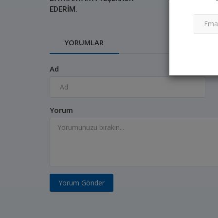
EDERİM.
YORUMLAR
Ad
Yorum
SÜNNET PROGRAM
SAĞLADIK...
Yorum Gönder