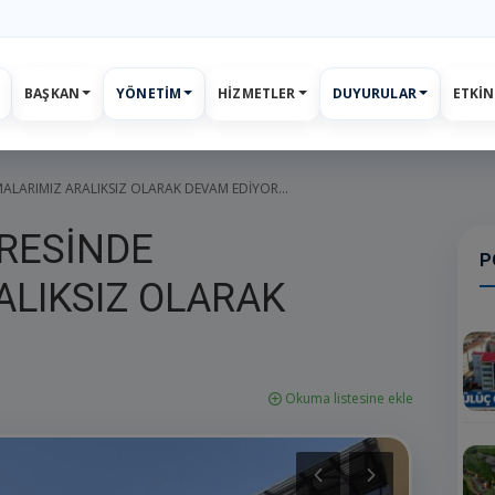
BAŞKAN
YÖNETIM
HIZMETLER
DUYURULAR
ETKIN
ar
Etkinlikler
E-Belediye
İletişim
Giriş
Kayıt
LARIMIZ ARALIKSIZ OLARAK DEVAM EDİYOR...
RESİNDE
P
ALIKSIZ OLARAK
Okuma listesine ekle