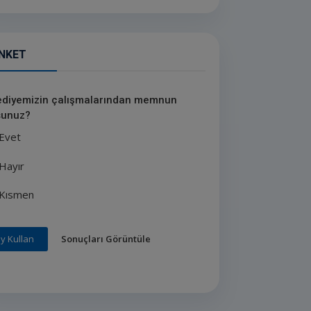
NKET
ediyemizin çalışmalarından memnun
unuz?
Evet
Hayır
Kısmen
Sonuçları Görüntüle
y Kullan