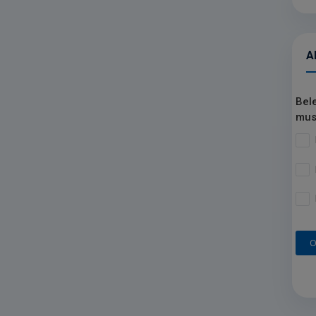
A
Bel
mus
O