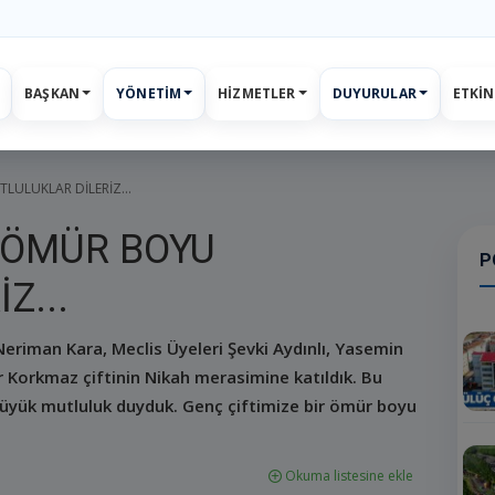
BAŞKAN
YÖNETIM
HIZMETLER
DUYURULAR
ETKIN
ar
Etkinlikler
E-Belediye
İletişim
Giriş
Kayıt
LULUKLAR DİLERİZ...
R ÖMÜR BOYU
P
Z...
eriman Kara, Meclis Üyeleri Şevki Aydınlı, Yasemin
r Korkmaz çiftinin Nikah merasimine katıldık. Bu
büyük mutluluk duyduk. Genç çiftimize bir ömür boyu
Okuma listesine ekle