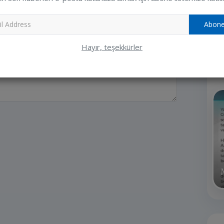
E-Posta
Ziya
Abone
Hayır, teşekkürler
R
TİTİZLİKLE
BAŞKANIMIZI ZİYARETTE
BULUNDULAR