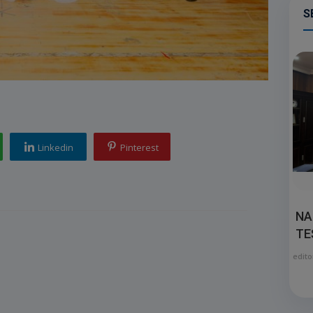
S
Linkedin
Pinterest
NA
TE
edito