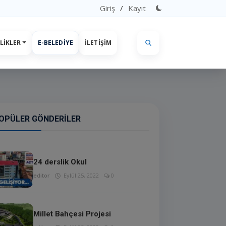
Giriş
/
Kayıt
LIKLER
E-BELEDIYE
İLETIŞIM
OPÜLER GÖNDERILER
24 derslik Okul
editor
Eylül 25, 2022
0
Millet Bahçesi Projesi