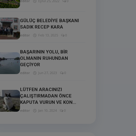
editor
Eylül 25, 2022
0
GÜLÜÇ BELEDİYE BAŞKANI
SADIK RECEP KARA
editor
Feb 13, 2025
0
BAŞARININ YOLU, BİR
OLMANIN RUHUNDAN
GEÇİYOR
editor
Jun 27, 2023
0
LÜTFEN ARACINIZI
ÇALIŞTIRMADAN ÖNCE
KAPUTA VURUN VE KON...
editor
Jan 10, 2024
0