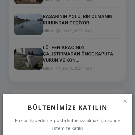
BAŞARININ YOLU, BİR OLMANIN
RUHUNDAN GEÇİYOR
editor
Jun 27, 2023
0
LÜTFEN ARACINIZI
ÇALIŞTIRMADAN ÖNCE KAPUTA
VURUN VE KON...
editor
Jan 10, 2024
0
SEÇIMLERIMIZ
BÜLTENIMIZE KATILIN
En son haberleri e-posta kutunuza almak için abone
listemize katılın