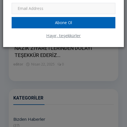
Abone Ol
Hayır, teşekkürler
NAZİK ZİYARETLERİNDEN DOLAYI
TEŞEKKÜR EDERİZ...
editor
Nisan 22, 2025
0
KATEGORILER
Bizden Haberler
(37)