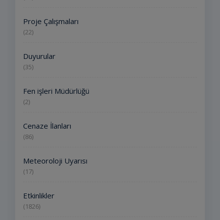
Proje Çalışmaları
(22)
Duyurular
(35)
Fen işleri Müdürlüğü
(2)
Cenaze İlanları
(86)
Meteoroloji Uyarısı
(17)
Etkinlikler
(1826)