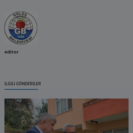
editor
İLGILI GÖNDERILER