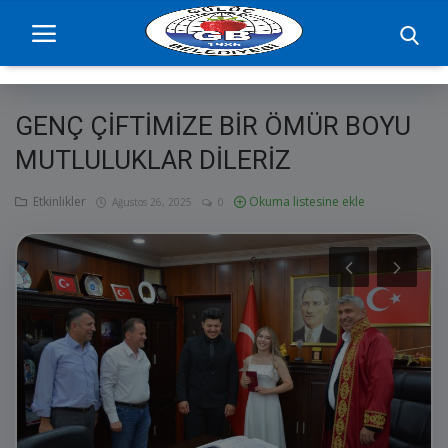
GENÇ ÇİFTİMİZE BİR ÖMÜR BOYU
Ana Sayfa
MUTLULUKLAR DİLERİZ
projelerimiz
Etkinlikler
Okuma listesine ekle
Ağustos 26, 2025
0
Başkan
Yönetim
Hizmetler
Duyurular
Etkinlikler