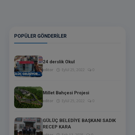
POPÜLER GÖNDERILER
24 derslik Okul
editor
Eylül 25, 2022
0
Millet Bahçesi Projesi
editor
Eylül 25, 2022
0
GÜLÜÇ BELEDİYE BAŞKANI SADIK
RECEP KARA
editor
Feb 13, 2025
0