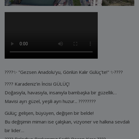
E-Belediye
İletişim
Giriş
Kayıt
????✨ "Gezsen Anadolu'yu, Gönlün Kalır Gülüç'te!" ✨????
???? Karadeniz’in İncisi GÜLÜÇ!
Doğasıyla, havasıyla, insanıyla bambaşka bir güzellik…
Mavisi ayrı güzel, yeşili ayrı huzur... ????????
Gülüç; gelişen, büyüyen, değişen bir belde!
Bu değişimin mimarı ise çalışkan, vizyoner ve halkına sevdalı
bir lider…