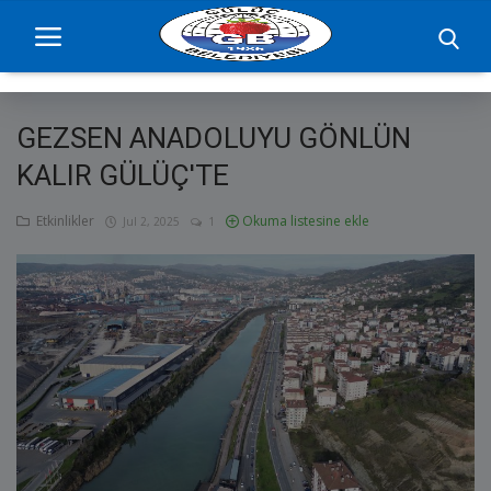
GEZSEN ANADOLUYU GÖNLÜN
Ana Sayfa
KALIR GÜLÜÇ'TE
projelerimiz
Etkinlikler
Okuma listesine ekle
Jul 2, 2025
1
Başkan
Yönetim
Hizmetler
Duyurular
Etkinlikler