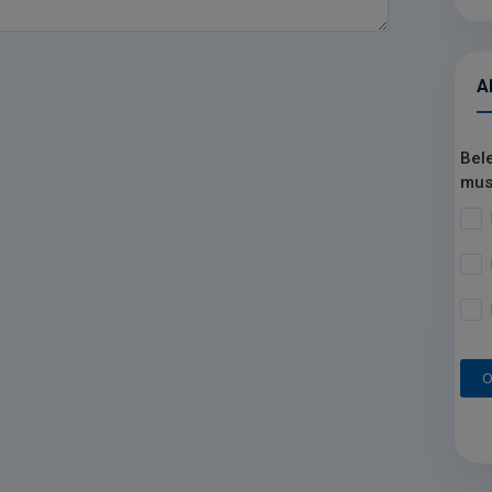
A
Bel
mus
O