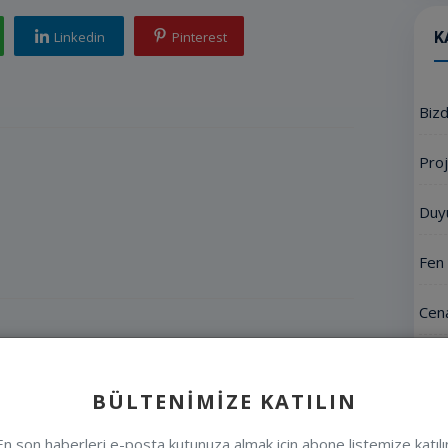
Linkedin
Pinterest
K
Biz
Proj
Duy
Fen 
Cena
Mete
BÜLTENIMIZE KATILIN
Etki
En son haberleri e-posta kutunuza almak için abone listemize katılı