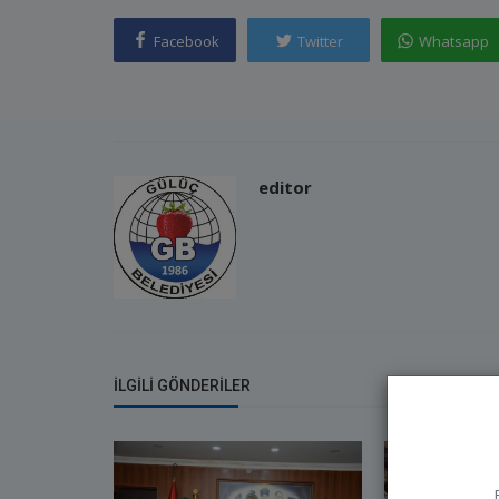
Facebook
Twitter
Whatsapp
editor
İLGILI GÖNDERILER