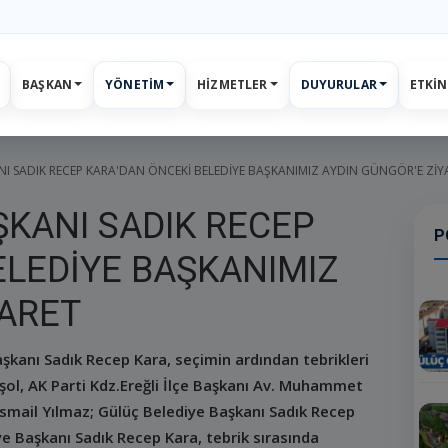
BAŞKAN
YÖNETIM
HIZMETLER
DUYURULAR
ETKIN
ar
Etkinlikler
E-Belediye
İletişim
Giriş
Kayıt
I SADIK RECEP KARA'DAN ÖNCEKİ BELEDİYE BAŞKANIMIZ AYDIN GÜNGÖR'E ZİY
ŞKANI SADIK RECEP
P
ELEDİYE BAŞKANIMIZ
YARET
aşkanı Sadık Recep Kara, seçimin ardından tebrikleri
şol, AK Parti Kdz.Ereğli İlçe Başkanı Av. Muhammet
İsmail Yılmaz; Gülüç Belediye Başkanı Sadık Recep
iye Başkanı Sadık Recep Kara, tebrik sırasında