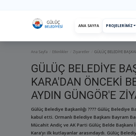
ANA SAYFA
PROJELERIMIZ
Ana Sayfa
projelerimiz
Başkan
Yönetim
Hizmetler
Duyurul
Ana Sayfa
Etkinlikler
Ziyaretler
GÜLÜÇ BELEDİYE BAŞKAN
GÜLÜÇ BELEDİYE BA
KARA'DAN ÖNCEKİ B
AYDIN GÜNGÖR'E Zİ
Gülüç Belediye Başkanlığı ???? Gülüç Belediye B
kabul etti. Ormanlı Belediye Başkanı Bayram Ba
Mücahit Andiç ve AK Parti Gülüç Belde Başkanı 
Kara’yı ilk kutlayanlar arasındaydı. Gülüç Beled