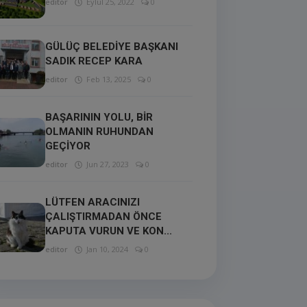
editor
Eylül 25, 2022
0
GÜLÜÇ BELEDİYE BAŞKANI
SADIK RECEP KARA
editor
Feb 13, 2025
0
BAŞARININ YOLU, BİR
OLMANIN RUHUNDAN
GEÇİYOR
editor
Jun 27, 2023
0
LÜTFEN ARACINIZI
ÇALIŞTIRMADAN ÖNCE
KAPUTA VURUN VE KON...
editor
Jan 10, 2024
0