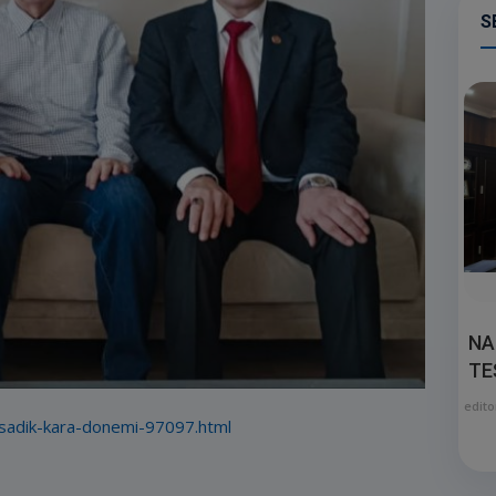
S
NA
TE
edito
sadik-kara-donemi-97097.html