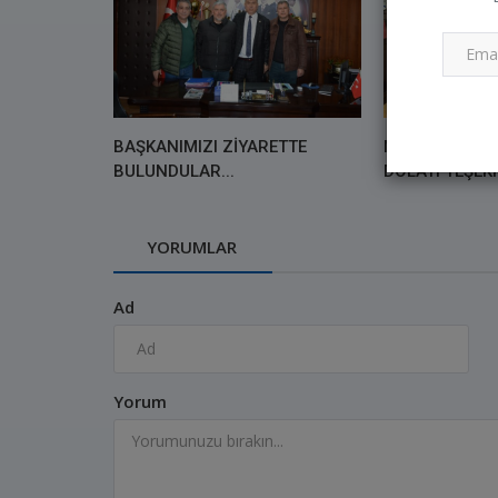
BAŞKANIMIZI ZİYARETTE
NAZİK ZİYARE
BULUNDULAR...
DOLAYI TEŞEK
YORUMLAR
Ad
Vefat & Başsağlığı
Yorum