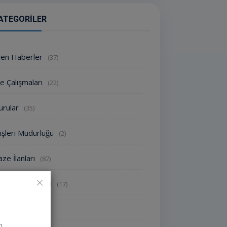
ATEGORILER
den Haberler
(37)
e Çalışmaları
(22)
urular
(35)
işleri Müdürlüğü
(2)
ze İlanları
(87)
oroloji Uyarısı
(17)
nlikler
(1828)
n