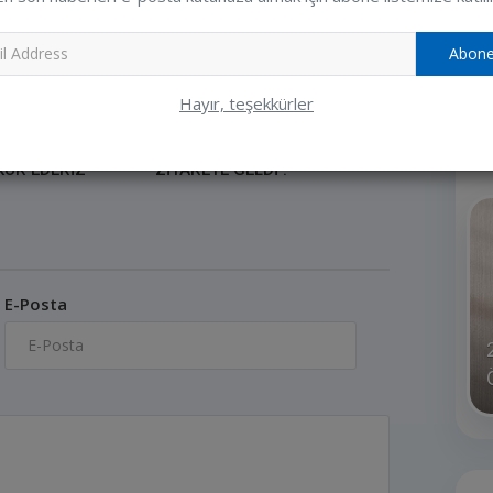
Ziya
Abone
Hayır, teşekkürler
R
TLERİNDEN
SİNAN DURDU BAŞKANIMIZI
KÜR EDERİZ
ZİYARETE GELDİ !
E-Posta
NAZİK ZİYARETLERİNDEN
DOLAYI TEŞEKKÜR EDERİZ