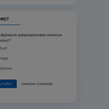
NKET
ediyemizin çalışmalarından memnun
unuz?
Evet
Hayır
Kısmen
Sonuçları Görüntüle
y Kullan