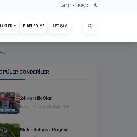
Giriş
/
Kayıt
LIKLER
E-BELEDIYE
İLETIŞIM
ARET
OPÜLER GÖNDERILER
24 derslik Okul
editor
Eylül 25, 2022
0
Millet Bahçesi Projesi