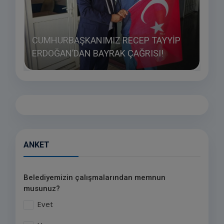
CUMHURBAŞKANIMIZ RECEP TAYYİP
GEN
İ
ERDOĞAN’DAN BAYRAK ÇAĞRISI!
MUT
ANKET
Belediyemizin çalışmalarından memnun
musunuz?
Evet