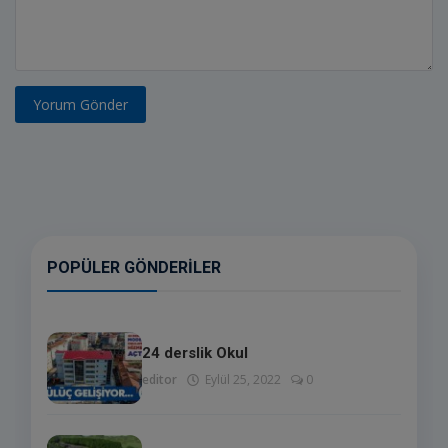
Yorum Gönder
POPÜLER GÖNDERILER
24 derslik Okul
editor
Eylül 25, 2022
0