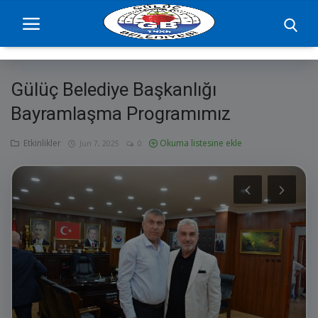
Gülüç Belediye Başkanlığı
Ana Sayfa
Bayramlaşma Programımız
projelerimiz
Etkinlikler
Okuma listesine ekle
Jun 7, 2025
0
Başkan
Yönetim
Hizmetler
Duyurular
Etkinlikler