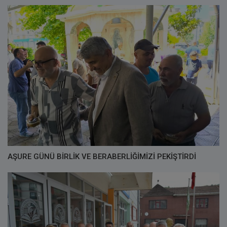
AŞURE GÜNÜ BİRLİK VE BERABERLİĞİMİZİ PEKİŞTİRDİ