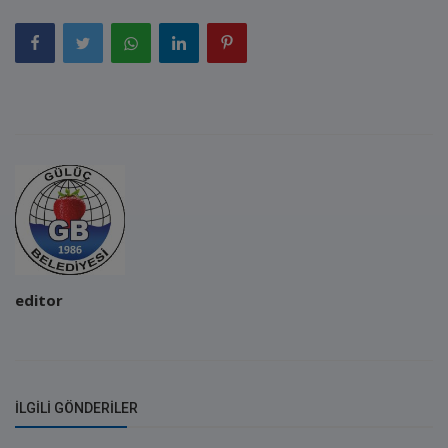
editor
İLGILI GÖNDERILER