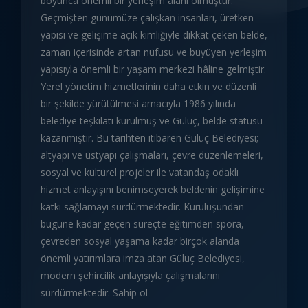
boyunca önemli bir yerleşim alanı olmuştur.
Geçmişten günümüze çalışkan insanları, üretken
yapısı ve gelişime açık kimliğiyle dikkat çeken belde,
zaman içerisinde artan nüfusu ve büyüyen yerleşim
yapısıyla önemli bir yaşam merkezi hâline gelmiştir.
Yerel yönetim hizmetlerinin daha etkin ve düzenli
bir şekilde yürütülmesi amacıyla 1986 yılında
belediye teşkilatı kurulmuş ve Gülüç, belde statüsü
kazanmıştır. Bu tarihten itibaren Gülüç Belediyesi;
altyapı ve üstyapı çalışmaları, çevre düzenlemeleri,
sosyal ve kültürel projeler ile vatandaş odaklı
hizmet anlayışını benimseyerek beldenin gelişimine
katkı sağlamayı sürdürmektedir. Kuruluşundan
bugüne kadar geçen süreçte eğitimden spora,
çevreden sosyal yaşama kadar birçok alanda
önemli yatırımlara imza atan Gülüç Belediyesi,
modern şehircilik anlayışıyla çalışmalarını
sürdürmektedir. Sahip ol