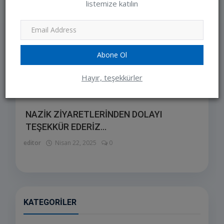
listemize katılın
Abone Ol
Hayır, teşekkürler
NAZİK ZİYARETLERİNDEN DOLAYI
TEŞEKKÜR EDERİZ...
editor
Nisan 22, 2025
0
KATEGORILER