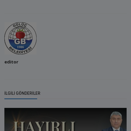
editor
İLGILI GÖNDERILER