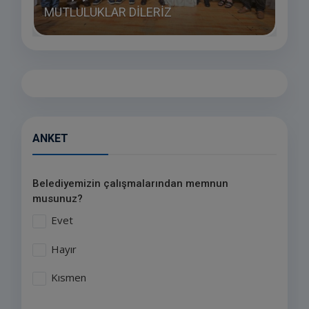
MUTLULUKLAR DİLERİZ
SAĞL
ANKET
Belediyemizin çalışmalarından memnun
musunuz?
Evet
Hayır
Kısmen