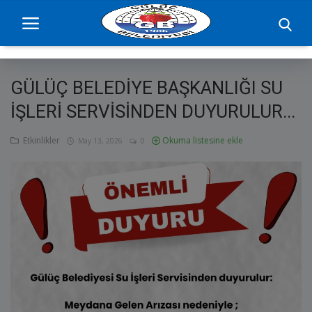
GÜLÜÇ BELEDİYE BAŞKANLIĞI SU
Ana Sayfa
İŞLERİ SERVİSİNDEN DUYURULUR...
projelerimiz
Etkinlikler
Okuma listesine ekle
May 13, 2026
0
Başkan
Yönetim
Hizmetler
Duyurular
Etkinlikler