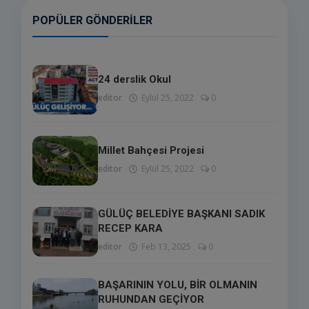
POPÜLER GÖNDERILER
24 derslik Okul
editor
Eylül 25, 2022
0
Millet Bahçesi Projesi
editor
Eylül 25, 2022
0
GÜLÜÇ BELEDİYE BAŞKANI SADIK
RECEP KARA
editor
Feb 13, 2025
0
BAŞARININ YOLU, BİR OLMANIN
RUHUNDAN GEÇİYOR