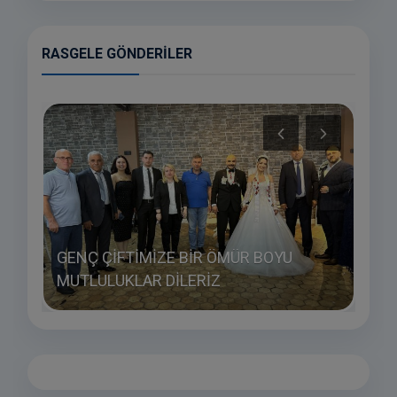
RASGELE GÖNDERILER
U
GENÇ ÇİFTİMİZE BİR ÖMÜR BOYU
GEN
MUTLULUKLAR DİLERİZ
MUT