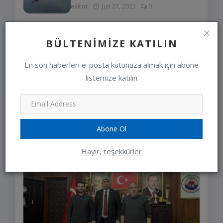
editor
Jun 27, 2023
0
LÜTFEN ARACINIZI
BÜLTENIMIZE KATILIN
ÇALIŞTIRMADAN ÖNCE KAPUTA
VURUN VE KON...
En son haberleri e-posta kutunuza almak için abone
editor
Jan 10, 2024
0
listemize katılın
SEÇIMLERIMIZ
Abone Ol
Hayır, teşekkürler