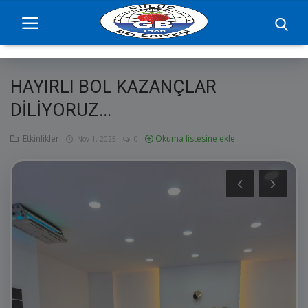
HAYIRLI BOL KAZANÇLAR
Ana Sayfa
DİLİYORUZ...
projelerimiz
Etkinlikler
Okuma listesine ekle
Nov 1, 2025
0
Başkan
Yönetim
Hizmetler
Duyurular
Etkinlikler