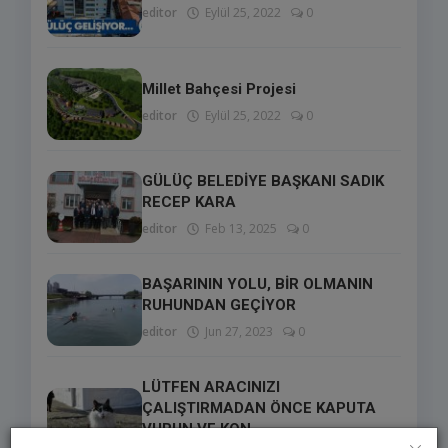
editor
Eylül 25, 2022
0
Millet Bahçesi Projesi
editor
Eylül 25, 2022
0
GÜLÜÇ BELEDİYE BAŞKANI SADIK
RECEP KARA
editor
Feb 13, 2025
0
BAŞARININ YOLU, BİR OLMANIN
RUHUNDAN GEÇİYOR
editor
Jun 27, 2023
0
LÜTFEN ARACINIZI
ÇALIŞTIRMADAN ÖNCE KAPUTA
VURUN VE KON...