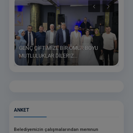
M
GENÇ ÇİFTİMİZE BİR ÖMÜR BOYU
MUTLULUKLAR DİLERİZ...
ÇAL
ANKET
Belediyemizin çalışmalarından memnun