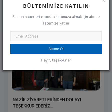
editor
Jan 10, 2024
0
BÜLTENIMIZE KATILIN
En son haberleri e-posta kutunuza almak için abone
listemize katılın
SEÇIMLERIMIZ
Abone Ol
Hayır, teşekkürler
NAZİK ZİYARETLERİNDEN DOLAYI
TEŞEKKÜR EDERİZ...