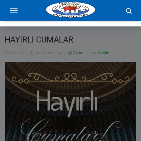
HAYIRLI CUMALAR
Ana Sayfa
Etkinlikler
Okuma listesine ekle
Oct 17, 2025
0
projelerimiz
Başkan
Yönetim
Hizmetler
Duyurular
Etkinlikler