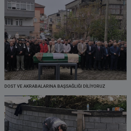
DOST VE AKRABALARINA BAŞSAĞLIĞI DİLİYORUZ