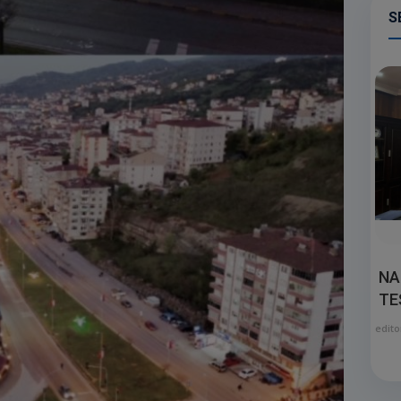
S
NA
TE
edito