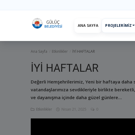
ANA SAYFA
PROJELERIMIZ
Ana Sayfa
projelerimiz
Başkan
Yönetim
Hizmetler
Duyurul
Ana Sayfa
Etkinlikler
İYİ HAFTALAR
İYİ HAFTALAR
Değerli Hemşehrilerimiz, Yeni bir haftaya daha 
vatandaşlarımıza sevdikleriyle birlikte bereketli, 
ve dayanışma içinde daha güzel günlere…
Etkinlikler
Nisan 21, 2025
0