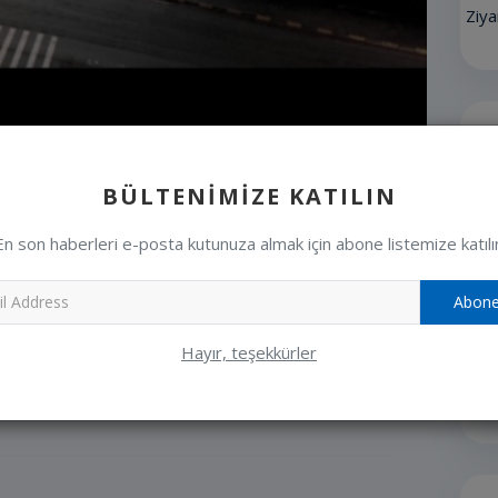
Ziya
R
BÜLTENIMIZE KATILIN
En son haberleri e-posta kutunuza almak için abone listemize katılı
Abone
Hayır, teşekkürler
KAZANÇLAR
GÜLÜÇ BELEDİYESİ SU İŞLERİ
Linkedin
Pinterest
SERVİSİNDEN DUYURULUR...