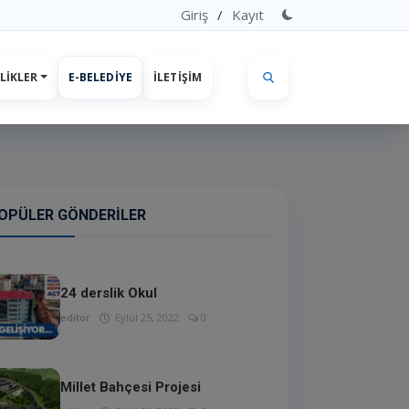
Giriş
/
Kayıt
LIKLER
E-BELEDIYE
İLETIŞIM
OPÜLER GÖNDERILER
24 derslik Okul
editor
Eylül 25, 2022
0
Millet Bahçesi Projesi