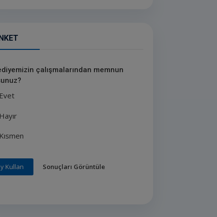
NKET
ediyemizin çalışmalarından memnun
unuz?
Evet
Hayır
Kısmen
Sonuçları Görüntüle
y Kullan