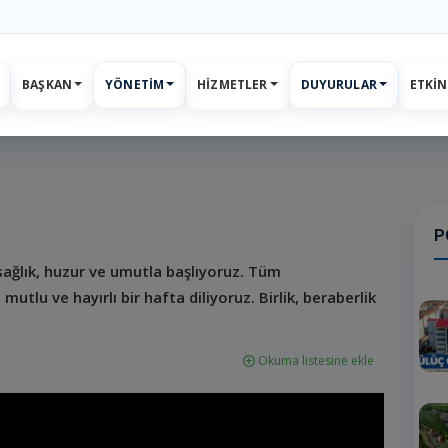
BAŞKAN
YÖNETIM
HIZMETLER
DUYURULAR
ETKIN
ar
Etkinlikler
E-Belediye
İletişim
Giriş
Kayıt
P
sağlık, huzur ve umutla başlıyoruz. Tüm
mutlu ve hayırlı bir hafta diliyoruz. Birlik, beraberlik
Okuma listesine ekle