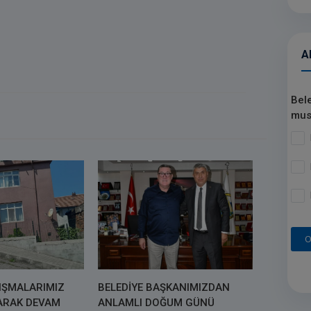
A
Bel
mus
O
LIŞMALARIMIZ
BELEDİYE BAŞKANIMIZDAN
LARAK DEVAM
ANLAMLI DOĞUM GÜNÜ