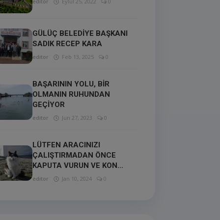
editor
Eylül 25, 2022
0
GÜLÜÇ BELEDİYE BAŞKANI
SADIK RECEP KARA
editor
Feb 13, 2025
0
BAŞARININ YOLU, BİR
OLMANIN RUHUNDAN
GEÇİYOR
editor
Jun 27, 2023
0
LÜTFEN ARACINIZI
ÇALIŞTIRMADAN ÖNCE
KAPUTA VURUN VE KON...
editor
Jan 10, 2024
0