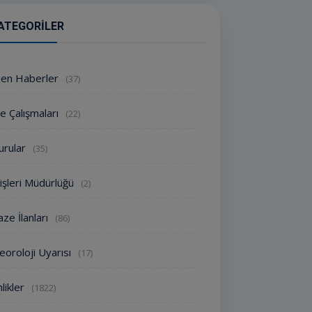
ATEGORILER
den Haberler
(37)
e Çalışmaları
(22)
urular
(35)
işleri Müdürlüğü
(2)
ze İlanları
(86)
oroloji Uyarısı
(17)
nlikler
(1822)