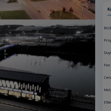
K
Biz
Proj
Duy
Fen 
Cena
Mete
Etki