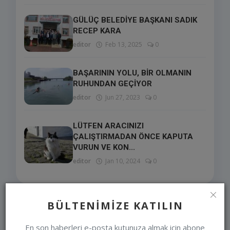
GÜLÜÇ BELEDİYE BAŞKANI SADIK
RECEP KARA
editor
Feb 13, 2025
0
BAŞARININ YOLU, BİR OLMANIN
RUHUNDAN GEÇİYOR
editor
Jun 27, 2023
0
LÜTFEN ARACINIZI
ÇALIŞTIRMADAN ÖNCE KAPUTA
VURUN VE KON...
editor
Jan 10, 2024
0
BÜLTENIMIZE KATILIN
SEÇIMLERIMIZ
En son haberleri e-posta kutunuza almak için abone