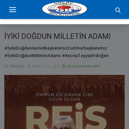
İYİKİ DOĞDUN MİLLETİN ADAMI
Ana Sayfa
#İyikiDoğdunGenelBaşkanımızCumhurbaşkanımız
projelerimiz
#İyikiDoğdunMilletinAdamı #RecepTayyipErdoğan
Etkinlikler
Okuma listesine ekle
Feb 26, 2025
0
Başkan
Yönetim
Hizmetler
Duyurular
Etkinlikler