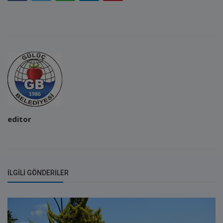
editor
İLGILI GÖNDERILER