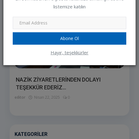
listemize katılın
Abone Ol
Hayır, teşekkürler
NAZİK ZİYARETLERİNDEN DOLAYI
TEŞEKKÜR EDERİZ...
editor
Nisan 22, 2025
0
KATEGORILER