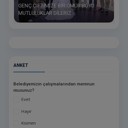
GENÇ CİFTİMİZE BİR ÖMÜR BOYU
SÜN
MUTLULUKLAR DİLERİZ
SAĞL
ANKET
Belediyemizin çalışmalarından memnun
musunuz?
Evet
Hayır
Kısmen