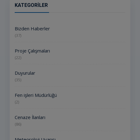
KATEGORILER
Bizden Haberler
(37)
Proje Çalışmaları
(22)
Duyurular
(35)
Fen işleri Müdürlüğü
(2)
Cenaze İlanları
(86)
Meteoroloji Uyarısı