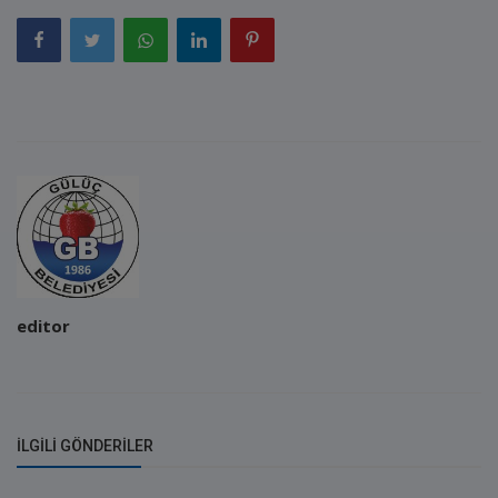
editor
İLGILI GÖNDERILER