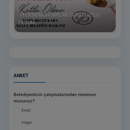
19 EKİM MUHTARLAR GÜNÜ KUTLU
OLSUN...
HAY
ANKET
Belediyemizin çalışmalarından memnun
musunuz?
Evet
Hayır