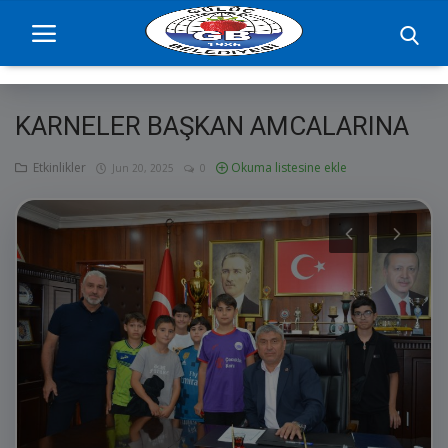
KARNELER BAŞKAN AMCALARINA
Ana Sayfa
Etkinlikler
Okuma listesine ekle
Jun 20, 2025
0
projelerimiz
Başkan
Yönetim
Hizmetler
Duyurular
Etkinlikler