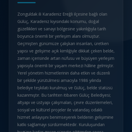
Zonguldak ili Karadeniz Ereğli ilçesine bağlı olan
Gülüç, Karadeniz kıyısındaki konumu, doğal
güzellikleri ve sanayi bölgesine yakınlığıyla tarih
boyunca önemli bir yerleşim alanı olmuştur.
Geçmişten günümüze çalışkan insanları, üretken
yapısı ve gelişime açık kimliğiyle dikkat çeken belde,
zaman içerisinde artan nüfusu ve büyüyen yerleşim
yapısıyla önemli bir yaşam merkezi hâline gelmiştir.
Yerel yönetim hizmetlerinin daha etkin ve düzenli
bir şekilde yürütülmesi amacıyla 1986 yılında
belediye teşkilatı kurulmuş ve Gülüç, belde statüsü
kazanmıştır. Bu tarihten itibaren Gülüç Belediyesi;
altyapı ve üstyapı çalışmaları, çevre düzenlemeleri,
sosyal ve kültürel projeler ile vatandaş odaklı
hizmet anlayışını benimseyerek beldenin gelişimine
katkı sağlamayı sürdürmektedir. Kuruluşundan
bugüne kadar geçen süreçte eğitimden spora,