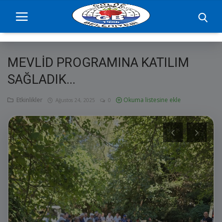
MEVLİD PROGRAMINA KATILIM
Ana Sayfa
SAĞLADIK...
projelerimiz
Etkinlikler
Okuma listesine ekle
Ağustos 24, 2025
0
Başkan
Yönetim
Hizmetler
Duyurular
Etkinlikler