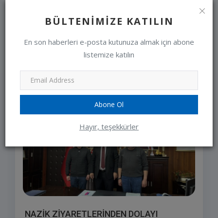
ÇALIŞTIRMADAN ÖNCE KAPUTA
VURUN VE KON...
BÜLTENIMIZE KATILIN
editor
Jan 10, 2024
0
En son haberleri e-posta kutunuza almak için abone
listemize katılın
SEÇIMLERIMIZ
Abone Ol
Hayır, teşekkürler
NAZİK ZİYARETLERİNDEN DOLAYI