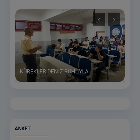
KÜREKLER DENİZ RUHUYLA
HAY
ANKET