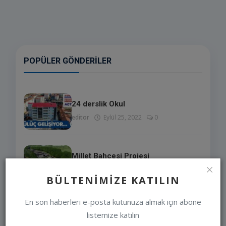
POPÜLER GÖNDERILER
24 derslik Okul
editor
Eylül 25, 2022
0
Millet Bahçesi Projesi
editor
Eylül 25, 2022
0
BÜLTENIMIZE KATILIN
En son haberleri e-posta kutunuza almak için abone
GÜLÜÇ BELEDİYE BAŞKANI SADIK
RECEP KARA
listemize katılın