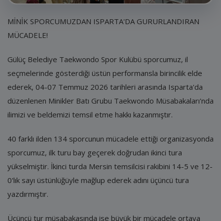
E-Belediye
MİNİK SPORCUMUZDAN ISPARTA'DA GURURLANDIRAN
İletişim
MÜCADELE!
Giriş
Gülüç Belediye Taekwondo Spor Kulübü sporcumuz, il
Kayıt
seçmelerinde gösterdiği üstün performansla birincilik elde
ederek, 04-07 Temmuz 2026 tarihleri arasında Isparta'da
düzenlenen Minikler Batı Grubu Taekwondo Müsabakaları'nda
ilimizi ve beldemizi temsil etme hakkı kazanmıştır.
40 farklı ilden 134 sporcunun mücadele ettiği organizasyonda
sporcumuz, ilk turu bay geçerek doğrudan ikinci tura
yükselmiştir. İkinci turda Mersin temsilcisi rakibini 14-5 ve 12-
0'lık sayı üstünlüğüyle mağlup ederek adını üçüncü tura
yazdırmıştır.
Üçüncü tur müsabakasında ise büyük bir mücadele ortaya