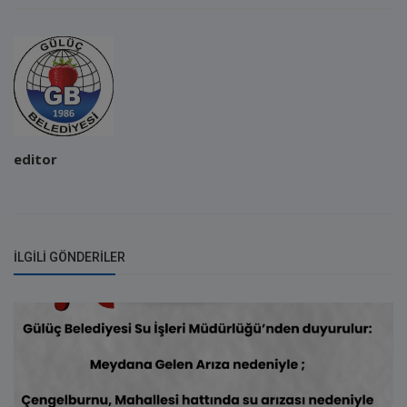
editor
İLGILI GÖNDERILER