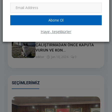
editor
Feb 13, 2025
0
BAŞARININ YOLU, BİR OLMANIN
RUHUNDAN GEÇİYOR
Abone Ol
editor
Jun 27, 2023
0
Hayır, teşekkürler
LÜTFEN ARACINIZI
ÇALIŞTIRMADAN ÖNCE KAPUTA
VURUN VE KON...
editor
Jan 10, 2024
0
SEÇIMLERIMIZ