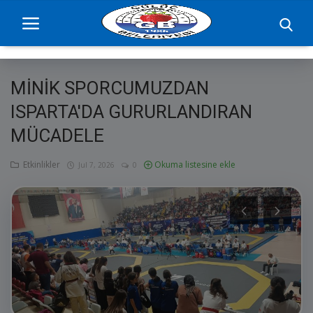
MİNİK SPORCUMUZDAN
Ana Sayfa
ISPARTA'DA GURURLANDIRAN
MÜCADELE
projelerimiz
Başkan
Etkinlikler
Okuma listesine ekle
Jul 7, 2026
0
Yönetim
Hizmetler
Duyurular
Etkinlikler