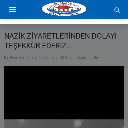
NAZİK ZİYARETLERİNDEN DOLAYI
Ana Sayfa
TEŞEKKÜR EDERİZ...
projelerimiz
Etkinlikler
Okuma listesine ekle
May 7, 2026
0
Başkan
Yönetim
Hizmetler
Duyurular
Etkinlikler