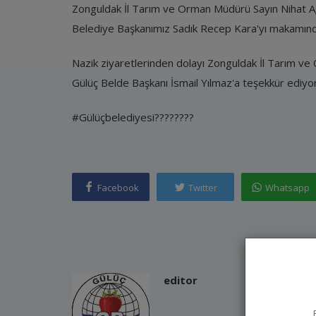
Zonguldak İl Tarım ve Orman Müdürü Sayın Nihat Ağa
Belediye Başkanımız Sadık Recep Kara'yı makamında
Nazik ziyaretlerinden dolayı Zonguldak İl Tarım ve
Gülüç Belde Başkanı İsmail Yılmaz'a teşekkür ediyo
#Gülüçbelediyesi????????
Facebook
Twitter
Whatsapp
editor