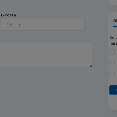
E-Posta
A
Bel
mus
O