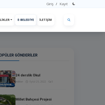
Giriş
/
Kayıt
LIKLER
E-BELEDIYE
İLETIŞIM
OPÜLER GÖNDERILER
24 derslik Okul
editor
Eylül 25, 2022
0
Millet Bahçesi Projesi