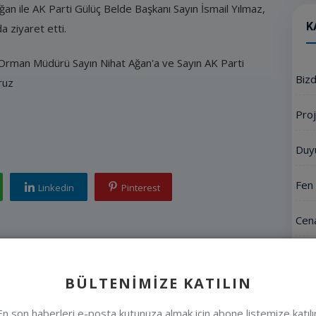
n ile AK Parti Gülüç Belde Başkanı Sayın İsmail Yılmaz,
K
 ziyaret etti.
 Orman Müdürü Sayın Nihat Ağan'a ve Sayın AK Parti
Biz
ruz
Proj
Duy
Fen 
Linkedin
Pinterest
Cena
Mete
BÜLTENIMIZE KATILIN
Etki
En son haberleri e-posta kutunuza almak için abone listemize katılı