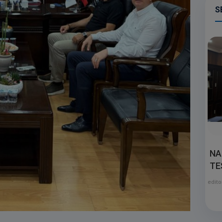
S
NA
TE
edito