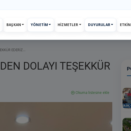
BAŞKAN
YÖNETIM
HIZMETLER
DUYURULAR
ETKIN
ar
Etkinlikler
E-Belediye
İletişim
Giriş
Kayıt
KKÜR EDERİZ...
NDEN DOLAYI TEŞEKKÜR
P
Okuma listesine ekle