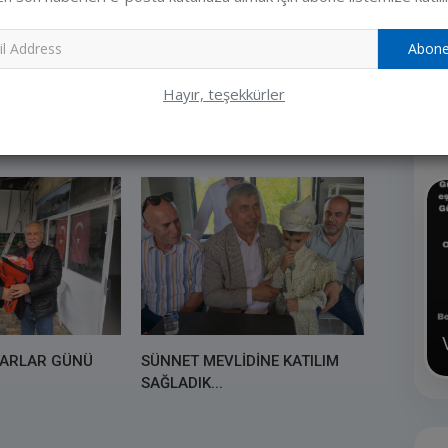
Ziya
Abone
Hayır, teşekkürler
R
AKIM VE
LIKSIZ
MEZUNİYET TÖRENİNE KATILIM
YO...
SAĞLADIK...
TARLAR GÜNÜ
SÜNNET MEVLİDİNE KATILIM
SAĞLADIK...