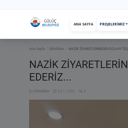
ANA SAYFA
PROJELERIMIZ
Ana Sayfa
projelerimiz
Başkan
Yönetim
Hizmetler
Duyurul
Ana Sayfa
Etkinlikler
NAZİK ZİYARETLERİNDEN DOLAYI TEŞE
NAZİK ZİYARETLERİ
EDERİZ...
Etkinlikler
Jul 7, 2026
0