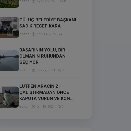
editor
Eylül 25, 2022
0
GÜLÜÇ BELEDİYE BAŞKANI
SADIK RECEP KARA
editor
Feb 13, 2025
0
BAŞARININ YOLU, BİR
OLMANIN RUHUNDAN
GEÇİYOR
editor
Jun 27, 2023
0
LÜTFEN ARACINIZI
ÇALIŞTIRMADAN ÖNCE
KAPUTA VURUN VE KON...
editor
Jan 10, 2024
0