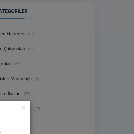
ATEGORILER
den Haberler
(37)
e Çalışmaları
(22)
urular
(35)
işleri Müdürlüğü
(2)
ze İlanları
(87)
oroloji Uyarısı
(17)
nlikler
(1826)
n