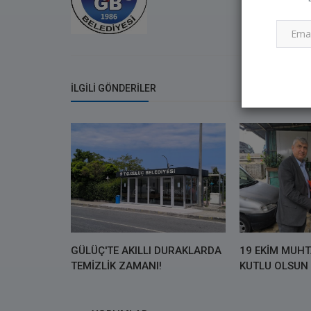
İLGILI GÖNDERILER
PARKLARIMIZDA B
ONARIM
ÇALIŞMALARI ARA
OLARAK DEVAM EDİ
GÜLÜÇ'TE AKILLI DURAKLARDA
19 EKİM MUH
TEMİZLİK ZAMANI!
KUTLU OLSUN