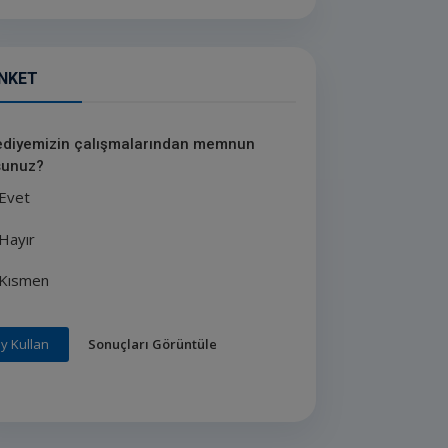
NKET
ediyemizin çalışmalarından memnun
unuz?
Evet
Hayır
Kısmen
Sonuçları Görüntüle
y Kullan