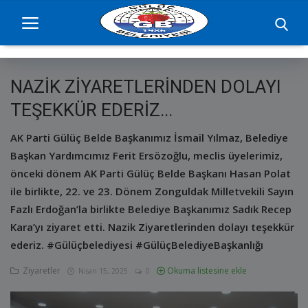
NAZİK ZİYARETLERİNDEN DOLAYI
Ana Sayfa
TEŞEKKÜR EDERİZ...
projelerimiz
AK Parti Gülüç Belde Başkanımız İsmail Yılmaz, Belediye
Başkan Yardımcımız Ferit Ersözoğlu, meclis üyelerimiz,
Başkan
önceki dönem AK Parti Gülüç Belde Başkanı Hasan Polat
ile birlikte, 22. ve 23. Dönem Zonguldak Milletvekili Sayın
Yönetim
Fazlı Erdoğan’la birlikte Belediye Başkanımız Sadık Recep
Hizmetler
Kara’yı ziyaret etti. Nazik Ziyaretlerinden dolayı teşekkür
ederiz. #Gülüçbelediyesi #GülüçBelediyeBaşkanlığı
Duyurular
Ziyaretler
Okuma listesine ekle
Nisan 15, 2025
0
Etkinlikler