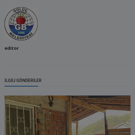
editor
İLGILI GÖNDERILER