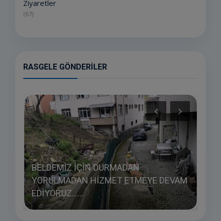
Ziyaretler
(67)
RASGELE GÖNDERILER
BELDEMİZ İÇİN DURMADAN
YORULMADAN HİZMET ETMEYE DEVAM
EDİYORUZ......
HAY