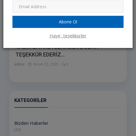
Abone Ol
Hayır, teşekkürler
NAZİK ZİYARETLERİNDEN DOLAYI
TEŞEKKÜR EDERİZ...
editor
Nisan 22, 2025
0
KATEGORILER
Bizden Haberler
(37)