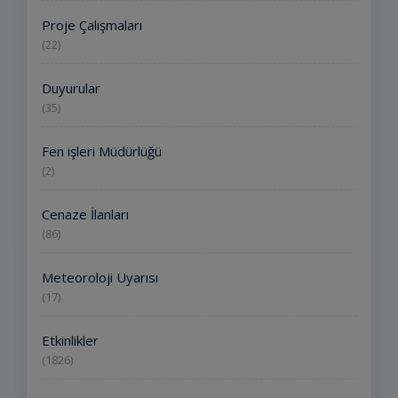
Proje Çalışmaları
(22)
Duyurular
(35)
Fen işleri Müdürlüğü
(2)
Cenaze İlanları
(86)
Meteoroloji Uyarısı
(17)
Etkinlikler
(1826)