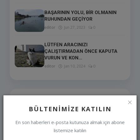
BAŞARININ YOLU, BİR OLMANIN
RUHUNDAN GEÇİYOR
editor
Jun 27, 2023
0
LÜTFEN ARACINIZI
ÇALIŞTIRMADAN ÖNCE KAPUTA
VURUN VE KON...
editor
Jan 10, 2024
0
SEÇIMLERIMIZ
BÜLTENIMIZE KATILIN
En son haberleri e-posta kutunuza almak için abone
listemize katılın