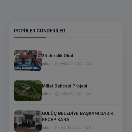
POPÜLER GÖNDERILER
24 derslik Okul
editor
Eylül 25, 2022
0
Millet Bahçesi Projesi
editor
Eylül 25, 2022
0
GÜLÜÇ BELEDİYE BAŞKANI SADIK
RECEP KARA
editor
Feb 13, 2025
0