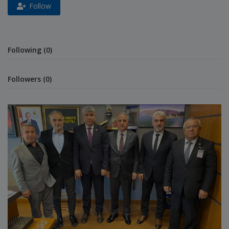
E-Belediye
Follow
İletişim
Giriş
Following (0)
Kayıt
Followers (0)