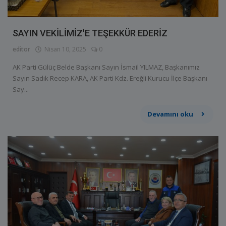
SAYIN VEKİLİMİZ'E TEŞEKKÜR EDERİZ
editor
Nisan 10, 2025
0
AK Parti Gülüç Belde Başkanı Sayın İsmail YILMAZ, Başkanımız
Sayın Sadık Recep KARA, AK Parti Kdz. Ereğli Kurucu İlçe Başkanı
Say...
Devamını oku