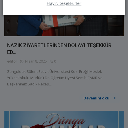
Hayır, teşekkürler
NAZİK ZİYARETLERİNDEN DOLAYI TEŞEKKÜR
ED...
editor
Nisan 8, 2025
0
Zonguldak Bülent Ecevit Üniversitesi Kdz. Ereğli Meslek
Yüksekokulu Müdürü Dr. Öğretim Üyesi Semih ÇAKIR ve
Başkanımız Sadık Recep...
Devamını oku