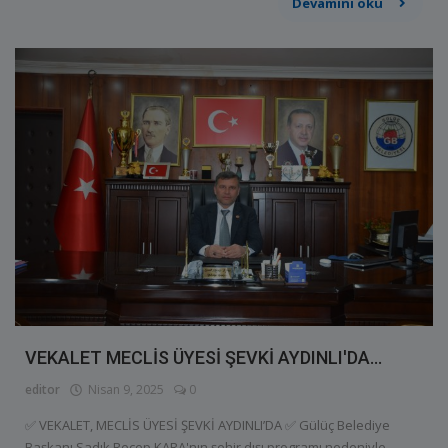
Devamını oku
VEKALET MECLİS ÜYESİ ŞEVKİ AYDINLI'DA...
editor
Nisan 9, 2025
0
✅ VEKALET, MECLİS ÜYESİ ŞEVKİ AYDINLI’DA ✅ Gülüç Belediye
Başkanı Sadık Recep KARA'nın şehir dışı programı nedeniyle