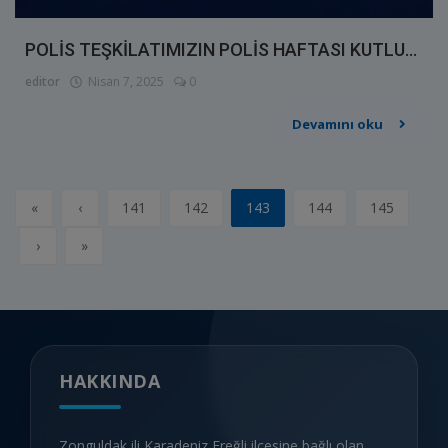
POLİS TEŞKİLATIMIZIN POLİS HAFTASI KUTLU...
editor
Nisan 7, 2025
0
Devamını oku
«
‹
141
142
143
144
145
›
»
HAKKINDA
Zonguldak ili Karadeniz Ereğli ilçesine bağlı olan