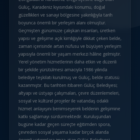
Gülüç, Karadeniz kıyısındaki konumu, doğal
güzellikleri ve sanayi bölgesine yakınlığıyla tarih
boyunca önemli bir yerleşim alanı olmuştur.
Geçmişten günümüze çalışkan insanları, üretken
yapısı ve gelişime açık kimliğiyle dikkat çeken belde,
zaman içerisinde artan nüfusu ve büyüyen yerleşim
yapısıyla önemli bir yaşam merkezi hâline gelmiştir.
Yerel yönetim hizmetlerinin daha etkin ve düzenli
bir şekilde yürütülmesi amacıyla 1986 yılında
belediye teşkilatı kurulmuş ve Gülüç, belde statüsü
kazanmıştır. Bu tarihten itibaren Gülüç Belediyesi;
altyapı ve üstyapı çalışmaları, çevre düzenlemeleri,
sosyal ve kültürel projeler ile vatandaş odaklı
hizmet anlayışını benimseyerek beldenin gelişimine
katkı sağlamayı sürdürmektedir. Kuruluşundan
bugüne kadar geçen süreçte eğitimden spora,
çevreden sosyal yaşama kadar birçok alanda
önemli yatırımlara imza atan Gülüç Belediyesi,