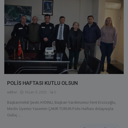
POLİS HAFTASI KUTLU OLSUN
editor
Nisan 9, 2025
0
BaşkanVekili Şevki AYDINLI, Başkan Yardımcımız Ferit Ersözoğlu,
Meclis Üyemiz Yasemin ÇAKIR TORUN Polis Haftası dolayısıyla
Gülüç ...