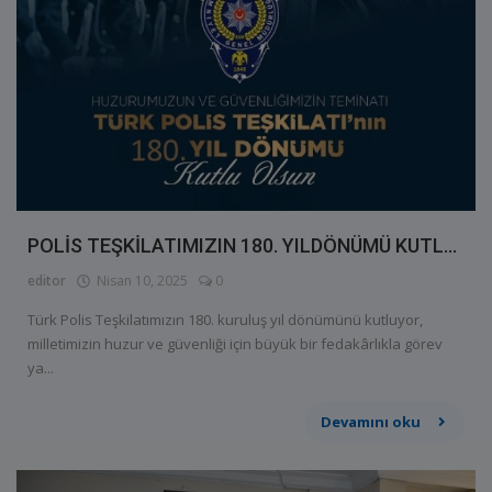
POLİS TEŞKİLATIMIZIN 180. YILDÖNÜMÜ KUTL...
editor
Nisan 10, 2025
0
Türk Polis Teşkilatımızın 180. kuruluş yıl dönümünü kutluyor,
milletimizin huzur ve güvenliği için büyük bir fedakârlıkla görev
ya...
Devamını oku