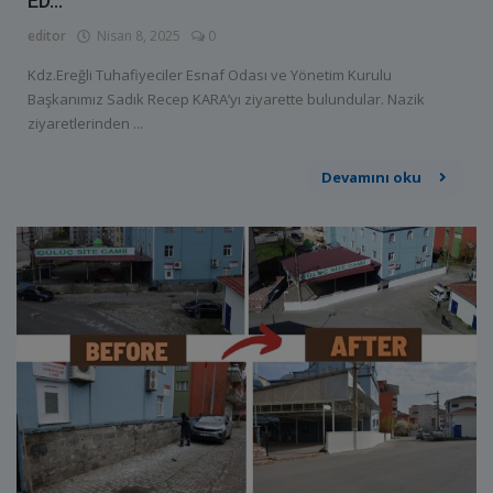
ED...
editor
Nisan 8, 2025
0
Kdz.Ereğli Tuhafiyeciler Esnaf Odası ve Yönetim Kurulu
Başkanımız Sadık Recep KARA’yı ziyarette bulundular. Nazik
ziyaretlerinden ...
Devamını oku