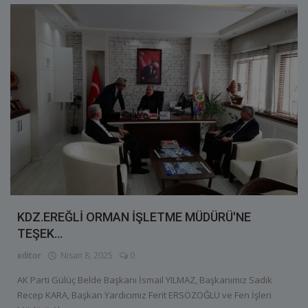
KDZ.EREĞLİ ORMAN İŞLETME MÜDÜRÜ'NE
TEŞEK...
editor
Nisan 8, 2025
0
AK Parti Gülüç Belde Başkanı İsmail YILMAZ, Başkanımız Sadık
Recep KARA, Başkan Yardıcımız Ferit ERSÖZOĞLU ve Fen İşleri