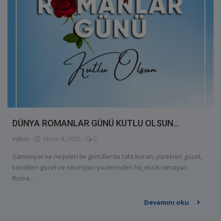
DÜNYA ROMANLAR GÜNÜ KUTLU OLSUN...
editor
Nisan 8, 2025
0
Samimiyet ve neşeleri ile gönüllerde taht kuran, yürekleri güzel,
kendileri güzel ve sevinçleri yüzlerinden hiç eksik olmayan
Roma...
Devamını oku