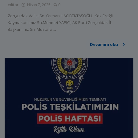
editor
Nisan 7, 2025
0
Zonguldak Valisi Sn. Osman HACIBEKTAŞOĞLU Kdz.Ereğli
Kaymakamımız Sn.Mehmet YAPICI, AK Parti Zonguldak İL
Başkanımız Sn .Mustafa ...
Devamını oku