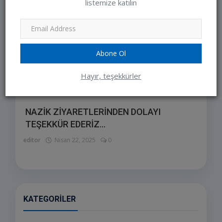
listemize katılın
Abone Ol
Hayır, teşekkürler
NAZİK ZİYARETLERİNDEN DOLAYI
TEŞEKKÜR EDERİZ...
editor
Nisan 22, 2025
0
KATEGORILER