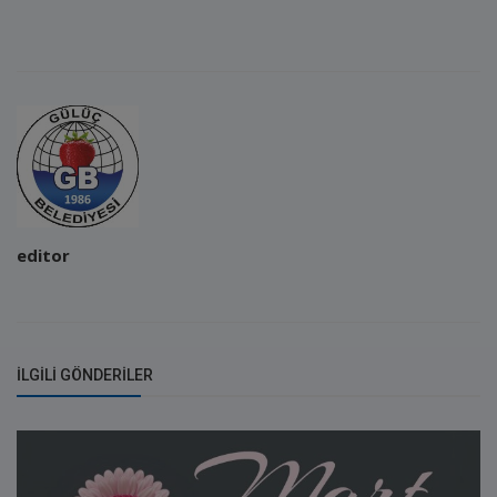
editor
İLGILI GÖNDERILER