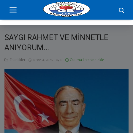
SAYGI RAHMET VE MİNNETLE
Ana Sayfa
ANIYORUM...
projelerimiz
Etkinlikler
Okuma listesine ekle
Nisan 4, 2026
0
Başkan
Yönetim
Hizmetler
Duyurular
Etkinlikler