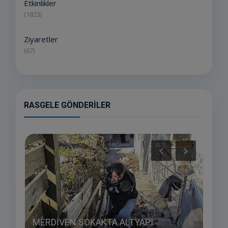
Etkinlikler
(1823)
Ziyaretler
(67)
RASGELE GÖNDERILER
İHT
MERDİVEN SOKAKTA ALTYAPI
RAM