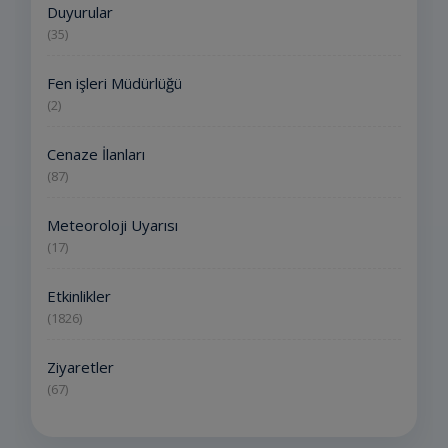
Duyurular
(35)
Fen işleri Müdürlüğü
(2)
Cenaze İlanları
(87)
Meteoroloji Uyarısı
(17)
Etkinlikler
(1826)
Ziyaretler
(67)