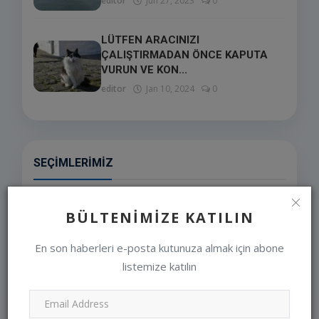
editor
Jun 27, 2023
0
LÜTFEN ARACINIZI
ÇALIŞTIRMADAN ÖNCE KAPUTA
VURUN VE KON...
editor
Jan 10, 2024
0
SEÇIMLERIMIZ
BÜLTENIMIZE KATILIN
En son haberleri e-posta kutunuza almak için abone
listemize katılın