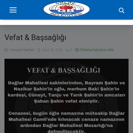
Vefat & Başsağlığı
Ana Sayfa
Cenaze İlanları
Okuma listesine ekle
Eylül 16, 2025
0
projelerimiz
Başkan
Yönetim
Hizmetler
Duyurular
Etkinlikler