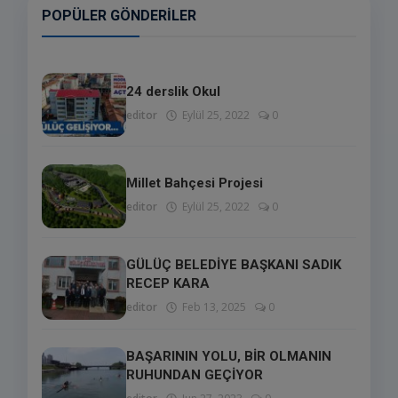
POPÜLER GÖNDERILER
24 derslik Okul
editor
Eylül 25, 2022
0
Millet Bahçesi Projesi
editor
Eylül 25, 2022
0
GÜLÜÇ BELEDİYE BAŞKANI SADIK
RECEP KARA
editor
Feb 13, 2025
0
BAŞARININ YOLU, BİR OLMANIN
RUHUNDAN GEÇİYOR