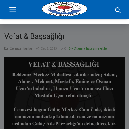
Vefat & Başsağlığı
Ana Sayfa
Cenaze İlanları
Okuma listesine ekle
Dec 8, 2025
0
projelerimiz
Başkan
Yönetim
Hizmetler
Duyurular
Etkinlikler