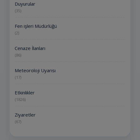
Duyurular
(35)
Fen işleri Müdürlüğü
(2)
Cenaze İlanları
(86)
Meteoroloji Uyarısı
(17)
Etkinlikler
(1826)
Ziyaretler
(67)