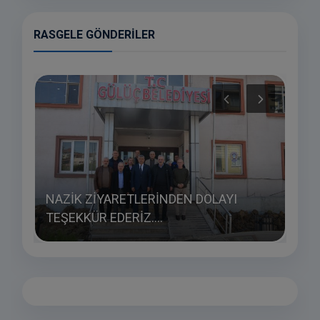
RASGELE GÖNDERILER
NAZİK ZİYARETLERİNDEN DOLAYI
POL
TEŞEKKÜR EDERİZ....
AÇI