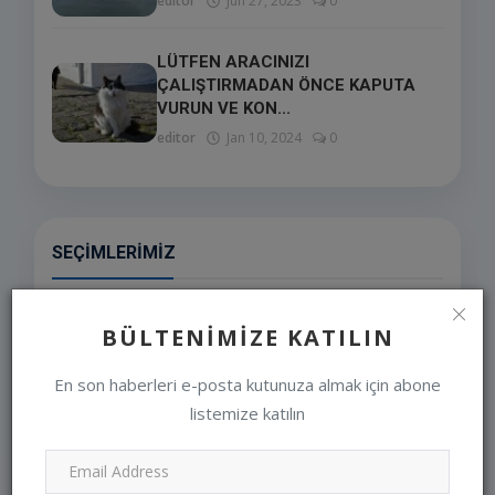
editor
Jun 27, 2023
0
LÜTFEN ARACINIZI
ÇALIŞTIRMADAN ÖNCE KAPUTA
VURUN VE KON...
editor
Jan 10, 2024
0
SEÇIMLERIMIZ
BÜLTENIMIZE KATILIN
En son haberleri e-posta kutunuza almak için abone
listemize katılın