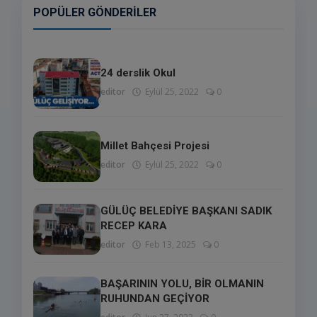
POPÜLER GÖNDERILER
24 derslik Okul
editor
Eylül 25, 2022
0
Millet Bahçesi Projesi
editor
Eylül 25, 2022
0
GÜLÜÇ BELEDİYE BAŞKANI SADIK
RECEP KARA
editor
Feb 13, 2025
0
BAŞARININ YOLU, BİR OLMANIN
RUHUNDAN GEÇİYOR