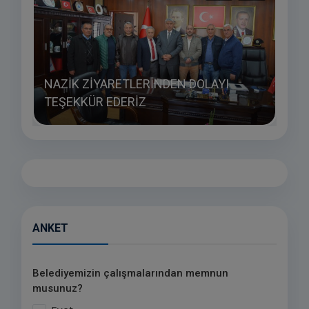
EP
NAZİK ZİYARETLERİNDEN DOLAYI
TSK
TEŞEKKÜR EDERİZ
TOP
ANKET
Belediyemizin çalışmalarından memnun
musunuz?