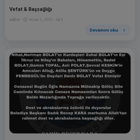
E-Belediye
Vefat & Başsağlığı
İletişim
editor
Nisan 1, 2025
0
Giriş
Devamını oku
Kayıt