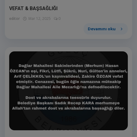
VEFAT & BAŞSAĞLIĞI
editor
Mar 12, 2025
0
Devamını oku