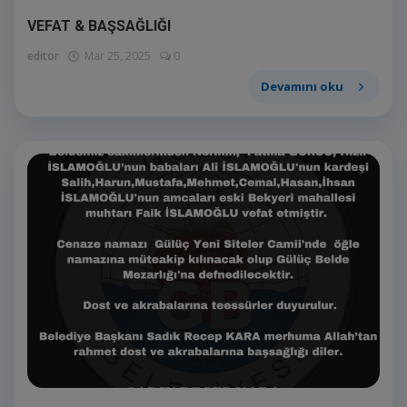
VEFAT & BAŞSAĞLIĞI
editor
Mar 25, 2025
0
Devamını oku