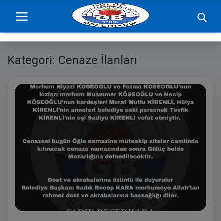
Kategori: Cenaze İlanları
Ana Sayfa
projelerimiz
Başkan
Yönetim
Hizmetler
Duyurular
Etkinlikler