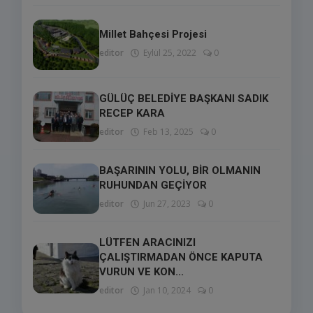
Millet Bahçesi Projesi
editor
Eylül 25, 2022
0
GÜLÜÇ BELEDİYE BAŞKANI SADIK
RECEP KARA
editor
Feb 13, 2025
0
BAŞARININ YOLU, BİR OLMANIN
RUHUNDAN GEÇİYOR
editor
Jun 27, 2023
0
LÜTFEN ARACINIZI
ÇALIŞTIRMADAN ÖNCE KAPUTA
VURUN VE KON...
editor
Jan 10, 2024
0