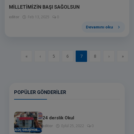
MİLLETİMİZİN BAŞI SAĞOLSUN
editor
Feb 13, 2025
0
Devamını oku
«
‹
5
6
7
8
›
»
POPÜLER GÖNDERILER
24 derslik Okul
editor
Eylül 25, 2022
0