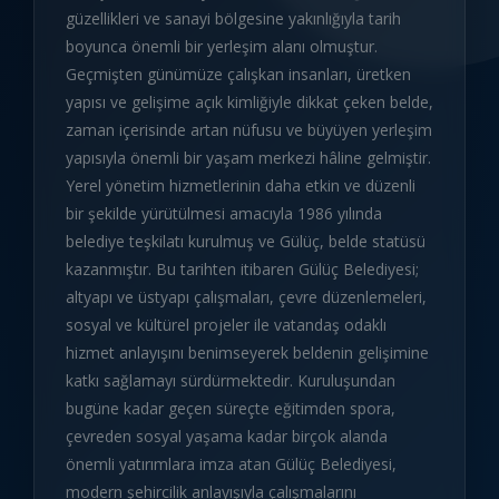
güzellikleri ve sanayi bölgesine yakınlığıyla tarih
boyunca önemli bir yerleşim alanı olmuştur.
Geçmişten günümüze çalışkan insanları, üretken
yapısı ve gelişime açık kimliğiyle dikkat çeken belde,
zaman içerisinde artan nüfusu ve büyüyen yerleşim
yapısıyla önemli bir yaşam merkezi hâline gelmiştir.
Yerel yönetim hizmetlerinin daha etkin ve düzenli
bir şekilde yürütülmesi amacıyla 1986 yılında
belediye teşkilatı kurulmuş ve Gülüç, belde statüsü
kazanmıştır. Bu tarihten itibaren Gülüç Belediyesi;
altyapı ve üstyapı çalışmaları, çevre düzenlemeleri,
sosyal ve kültürel projeler ile vatandaş odaklı
hizmet anlayışını benimseyerek beldenin gelişimine
katkı sağlamayı sürdürmektedir. Kuruluşundan
bugüne kadar geçen süreçte eğitimden spora,
çevreden sosyal yaşama kadar birçok alanda
önemli yatırımlara imza atan Gülüç Belediyesi,
modern şehircilik anlayışıyla çalışmalarını