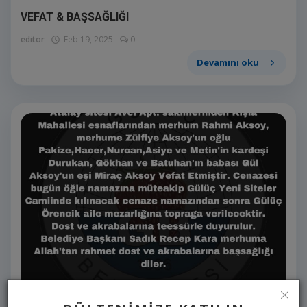
VEFAT & BAŞSAĞLIĞI
editor
Feb 19, 2025
0
Devamını oku