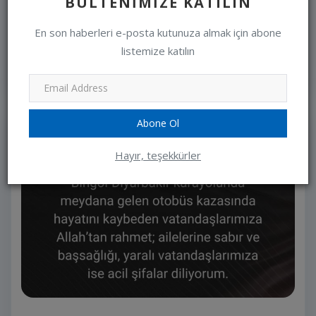
BÜLTENIMIZE KATILIN
VEFAT & BAŞSAĞLIĞI
En son haberleri e-posta kutunuza almak için abone
editor
Feb 16, 2025
0
listemize katılın
Devamını oku
Abone Ol
Hayır, teşekkürler