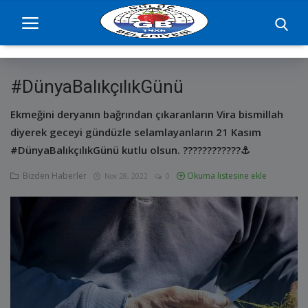
#DünyaBalıkçılıkGünü
Ana Sayfa
Ekmeğini deryanın bağrından çıkaranların Vira bismillah
projelerimiz
diyerek geceyi gündüzle selamlayanların 21 Kasım
#DünyaBalıkçılıkGünü kutlu olsun. ????????????⚓️
Başkan
Bizden Haberler
Okuma listesine ekle
Nov 28, 2022
0
Yönetim
Hizmetler
Duyurular
Etkinlikler