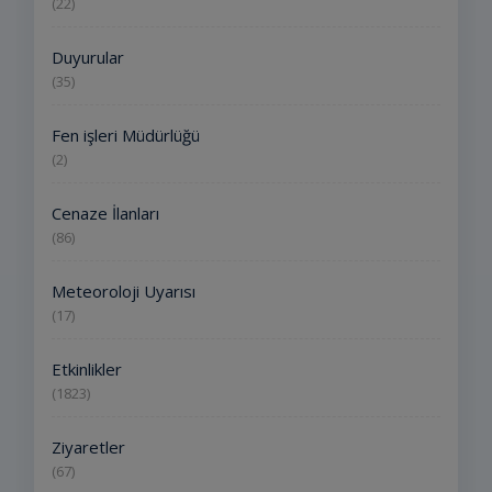
(22)
Duyurular
(35)
Fen işleri Müdürlüğü
(2)
Cenaze İlanları
(86)
Meteoroloji Uyarısı
(17)
Etkinlikler
(1823)
Ziyaretler
(67)