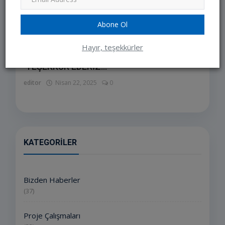
Abone Ol
Hayır, teşekkürler
NAZİK ZİYARETLERİNDEN DOLAYI
TEŞEKKÜR EDERİZ...
editor
Nisan 22, 2025
0
KATEGORILER
Bizden Haberler
(37)
Proje Çalışmaları