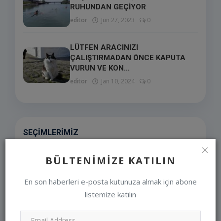
RUHUNDAN GEÇİYOR
editor
Jun 27, 2023
0
LÜTFEN ARACINIZI
ÇALIŞTIRMADAN ÖNCE KAPUTA
VURUN VE KON...
editor
Jan 10, 2024
0
SEÇIMLERIMIZ
BÜLTENIMIZE KATILIN
En son haberleri e-posta kutunuza almak için abone
listemize katılın