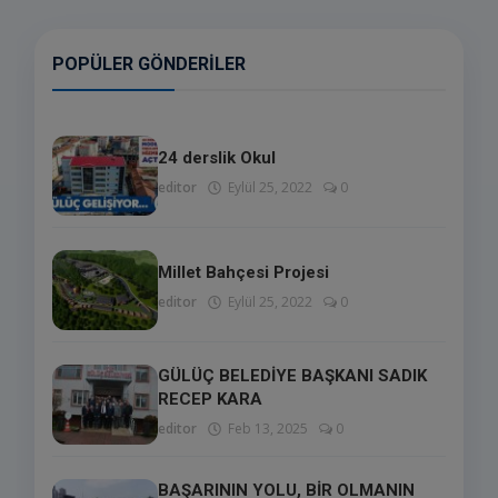
POPÜLER GÖNDERILER
24 derslik Okul
editor
Eylül 25, 2022
0
Millet Bahçesi Projesi
editor
Eylül 25, 2022
0
GÜLÜÇ BELEDİYE BAŞKANI SADIK
RECEP KARA
editor
Feb 13, 2025
0
BAŞARININ YOLU, BİR OLMANIN