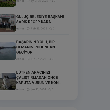
editor
Eylül 25, 2022
0
GÜLÜÇ BELEDİYE BAŞKANI
SADIK RECEP KARA
editor
Feb 13, 2025
0
BAŞARININ YOLU, BİR
OLMANIN RUHUNDAN
GEÇİYOR
editor
Jun 27, 2023
0
LÜTFEN ARACINIZI
ÇALIŞTIRMADAN ÖNCE
KAPUTA VURUN VE KON...
editor
Jan 10, 2024
0