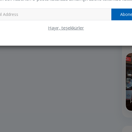
«
‹
1
2
Ziya
Abone
Hayır, teşekkürler
R
BİR ÖMÜR
GÜLÜÇ BELEDİYE BAŞKANI
R DİLERİZ
SADIK RECEP KARA