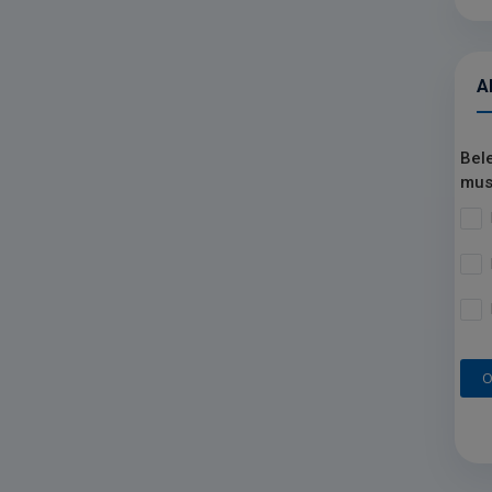
A
Bel
mus
O