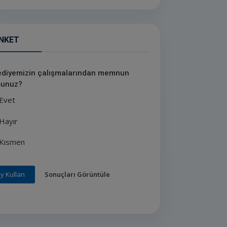
NKET
ediyemizin çalışmalarından memnun
unuz?
Evet
Hayır
Kısmen
Sonuçları Görüntüle
y Kullan