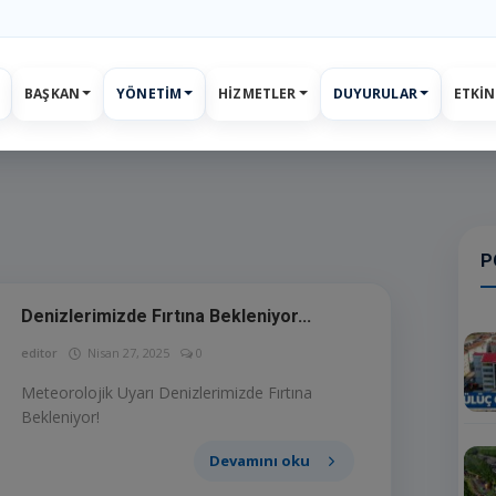
BAŞKAN
YÖNETIM
HIZMETLER
DUYURULAR
ETKIN
ar
Etkinlikler
E-Belediye
İletişim
Giriş
Kayıt
P
Denizlerimizde Fırtına Bekleniyor...
editor
Nisan 27, 2025
0
Meteorolojik Uyarı Denizlerimizde Fırtına
Bekleniyor!
Devamını oku