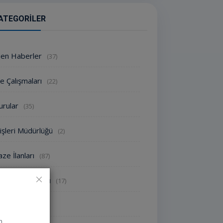
ATEGORILER
den Haberler
(37)
e Çalışmaları
(22)
urular
(35)
işleri Müdürlüğü
(2)
ze İlanları
(87)
oroloji Uyarısı
(17)
nlikler
(1826)
n