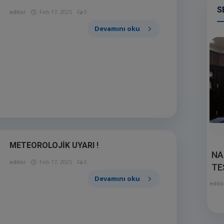
S
editor
Feb 17, 2025
0
Devamını oku
METEOROLOJİK UYARI !
NA
editor
Feb 17, 2025
0
TE
Devamını oku
edito