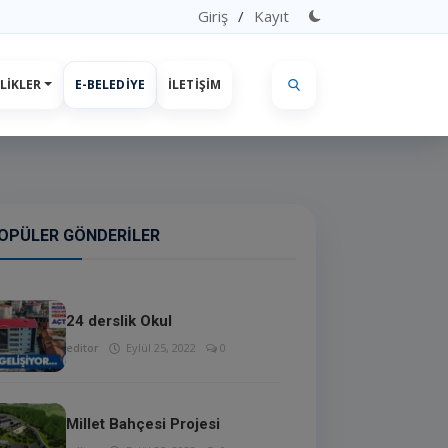
Giriş
/
Kayıt
LIKLER
E-BELEDIYE
İLETIŞIM
OPÜLER GÖNDERILER
24 derslik Okul
editor
Eylül 25, 2022
0
Millet Bahçesi Projesi