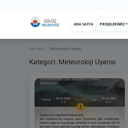
ANA SAYFA
PROJELERIMIZ
Ana Sayfa
projelerimiz
Başkan
Yönetim
Hizmetler
Duyurul
Ana Sayfa
Meteoroloji Uyarısı
Kategori: Meteoroloji Uyarısı