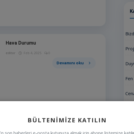
K
Biz
Hava Durumu
Proj
editor
Feb 4, 2025
0
Devamını oku
Duy
Fen 
Cena
Mete
BÜLTENIMIZE KATILIN
Etki
En son haberleri e-posta kutunuza almak için abone listemize katılı