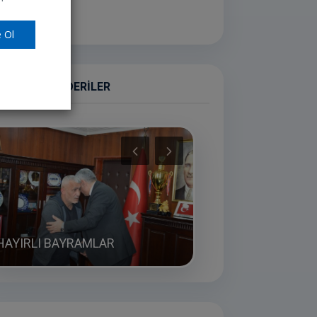
retler
(67)
 Ol
ASGELE GÖNDERILER
HAYIRLI BAYRAMLAR
VEFAT & BAŞSAĞLIĞ