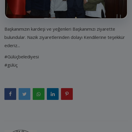
E-Belediye
İletişim
Giriş
Başkanımızın kardeşi ve yeğenleri Başkanımızı ziyarette
bulundular. Nazik ziyaretlerinden dolayı Kendilerine teşekkür
Kayıt
ederiz...
#Gülüçbelediyesi
#gülüç