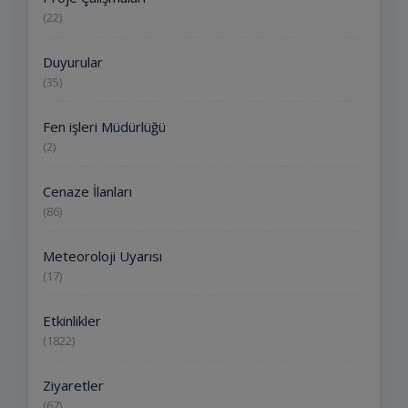
(22)
Duyurular
(35)
Fen işleri Müdürlüğü
(2)
Cenaze İlanları
(86)
Meteoroloji Uyarısı
(17)
Etkinlikler
(1822)
Ziyaretler
(67)