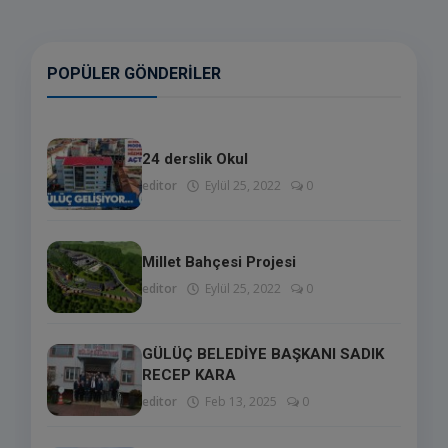
POPÜLER GÖNDERILER
24 derslik Okul
editor
Eylül 25, 2022
0
Millet Bahçesi Projesi
editor
Eylül 25, 2022
0
GÜLÜÇ BELEDİYE BAŞKANI SADIK
RECEP KARA
editor
Feb 13, 2025
0