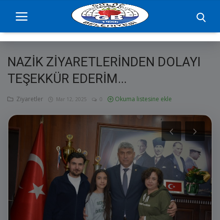
NAZİK ZİYARETLERİNDEN DOLAYI
Ana Sayfa
TEŞEKKÜR EDERİM...
projelerimiz
Ziyaretler
Okuma listesine ekle
Mar 12, 2025
0
Başkan
Yönetim
Hizmetler
Duyurular
Etkinlikler