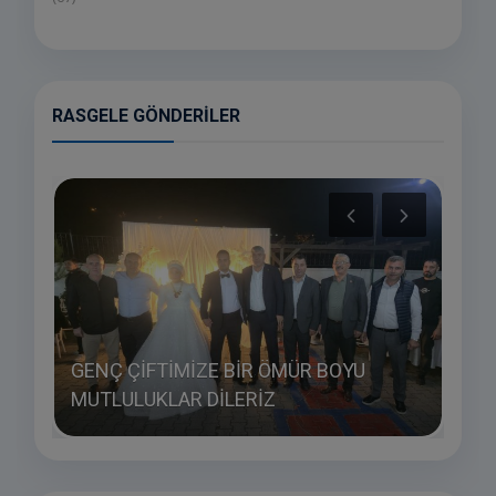
RASGELE GÖNDERILER
GENÇ ÇİFTİMİZE BİR ÖMÜR BOYU
SÜN
MUTLULUKLAR DİLERİZ
SAĞL