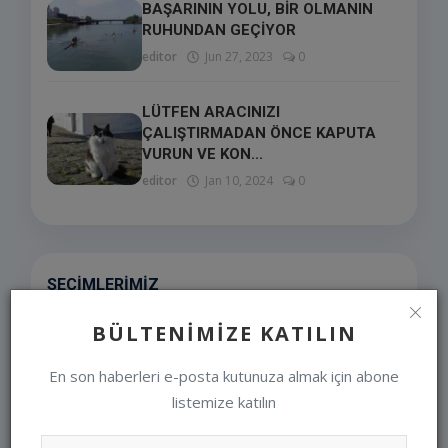
BAŞARININ YOLU, BİR OLMANIN
RUHUNDAN GEÇİYOR
editor
Jun 27, 2023
0
LÜTFEN ARACINIZI
ÇALIŞTIRMADAN ÖNCE KAPUTA
VURUN VE KON...
editor
Jan 10, 2024
0
SEÇIMLERIMIZ
BÜLTENIMIZE KATILIN
En son haberleri e-posta kutunuza almak için abone
listemize katılın