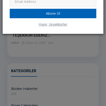
Abone Ol
Hayır, teşekkürler
NAZİK ZİYARETLERİNDEN DOLAYI
TEŞEKKÜR EDERİZ...
editor
Nisan 22, 2025
0
KATEGORILER
Bizden Haberler
(37)
Proje Çalışmaları