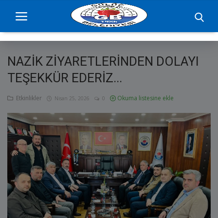
NAZİK ZİYARETLERİNDEN DOLAYI
Ana Sayfa
TEŞEKKÜR EDERİZ...
projelerimiz
Etkinlikler
Okuma listesine ekle
Nisan 25, 2026
0
Başkan
Yönetim
Hizmetler
Duyurular
Etkinlikler