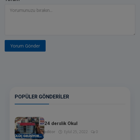
Yorum Gönder
POPÜLER GÖNDERILER
24 derslik Okul
editor
Eylül 25, 2022
0