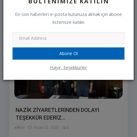
BÜLTENIMIZE KATILIN
En son haberleri e-posta kutunuza almak için abone
listemize katılın
SEÇIMLERIMIZ
Abone Ol
Hayır, teşekkürler
NAZİK ZİYARETLERİNDEN DOLAYI
TEŞEKKÜR EDERİZ...
editor
Nisan 22, 2025
0