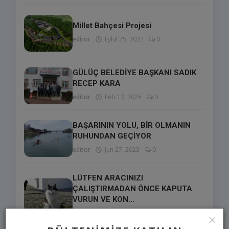
Millet Bahçesi Projesi
editor
Eylül 25, 2022
0
GÜLÜÇ BELEDİYE BAŞKANI SADIK
RECEP KARA
editor
Feb 13, 2025
0
BAŞARININ YOLU, BİR OLMANIN
RUHUNDAN GEÇİYOR
editor
Jun 27, 2023
0
LÜTFEN ARACINIZI
ÇALIŞTIRMADAN ÖNCE KAPUTA
VURUN VE KON...
editor
Jan 10, 2024
0