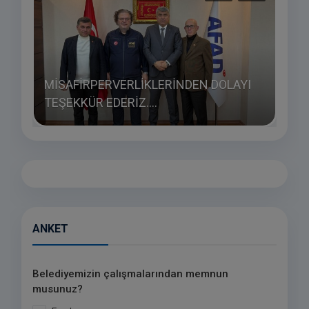
MİSAFİRPERVERLİKLERİNDEN DOLAYI
TEŞEKKÜR EDERİZ....
ÇAL
ANKET
Belediyemizin çalışmalarından memnun
musunuz?