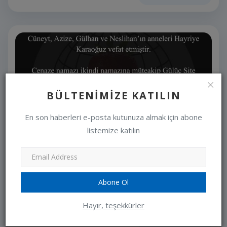
BÜLTENIMIZE KATILIN
En son haberleri e-posta kutunuza almak için abone
listemize katılın
Abone Ol
Vefat & Başsağlığı
Hayır, teşekkürler
editor
Ağustos 3, 2026
0
Devamını oku