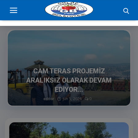
Ana Sayfa
projelerimiz
CAM TERAS PROJEMİZ
Başkan
ARALIKSIZ OLARAK DEVAM
Yönetim
EDİYOR...
editor
Jun 5, 2026
0
Hizmetler
Duyurular
Etkinlikler