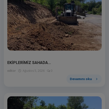
E-Belediye
İletişim
Giriş
Kayıt
EKİPLERİMİZ SAHADA...
editor
Ağustos 5, 2026
0
Devamını oku