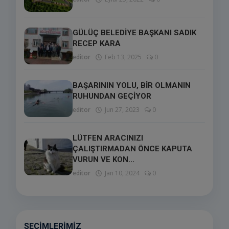
GÜLÜÇ BELEDİYE BAŞKANI SADIK
RECEP KARA
editor
Feb 13, 2025
0
BAŞARININ YOLU, BİR OLMANIN
RUHUNDAN GEÇİYOR
editor
Jun 27, 2023
0
LÜTFEN ARACINIZI
ÇALIŞTIRMADAN ÖNCE KAPUTA
VURUN VE KON...
editor
Jan 10, 2024
0
SEÇIMLERIMIZ