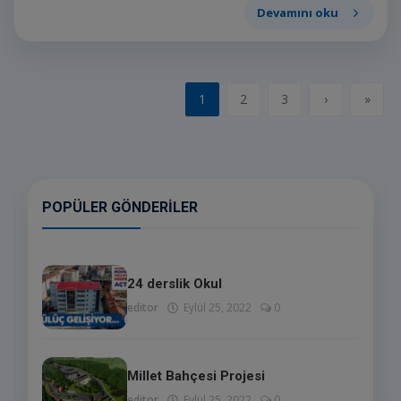
Devamını oku
1
2
3
›
»
POPÜLER GÖNDERILER
24 derslik Okul
editor
Eylül 25, 2022
0
Millet Bahçesi Projesi
editor
Eylül 25, 2022
0