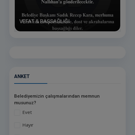
MİS
VEFAT & BAŞSAĞLIĞI
TEŞ
ANKET
Belediyemizin çalışmalarından memnun
musunuz?
Evet
Hayır